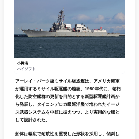
小樽港
ハイソフト
アーレイ・バーク級ミサイル駆逐艦は、アメリカ海軍
が運用するミサイル駆逐艦の艦級。1980年代に、老朽
化した防空艦群の更新を目的とする新型駆逐艦計画か
ら発展し、タイコンデロガ級巡洋艦で培われたイージ
ス武器システムを中核に据えつつ、より実用的な艦と
して設計された。
船体は幅広で耐航性を重視した形状を採用し、傾斜し