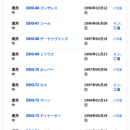
運用
DDG-66 ゴンザレス
1996年10月12
バス鉄工
中
日
運用
DDG-67 コール
1996年06月08
インガルス
中
日
工場
運用
DDG-68 ザ・サリヴァンズ
1997年04月19
バス鉄工
中
日
運用
DDG-69 ミリウス
1996年11月23
インガルス
中
日
工場
運用
DDG-70 ホッパー
1997年09月06
バス鉄工
中
日
運用
DDG-71 ロス
1997年06月28
インガルス
中
日
工場
運用
DDG-72 マハン
1998年02月14
バス鉄工
中
日
運用
DDG-73 ディケーター
1998年08月29
バス鉄工
中
日