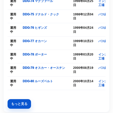
運用
DDG-74 マクファール
1998年04月25
インガルス
中
日
工場
運用
DDG-75 ドナルド・クック
1998年12月04
バス鉄工
中
日
運用
DDG-76 ヒギンズ
1999年04月24
バス鉄工
中
日
運用
DDG-77 オカーン
1999年10月23
バス鉄工
中
日
運用
DDG-78 ポーター
1999年03月20
インガルス
中
日
工場
運用
DDG-79 オスカー・オースチン
2000年08月19
バス鉄工
中
日
運用
DDG-80 ルーズベルト
2000年10月14
インガルス
中
日
工場
もっと見る