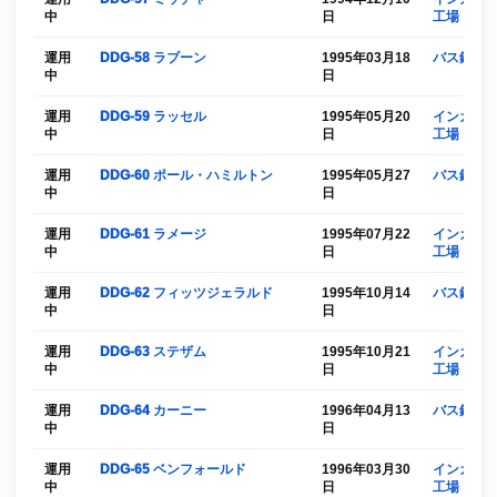
中
日
工場
運用
DDG-58 ラブーン
1995年03月18
バス鉄工
中
日
運用
DDG-59 ラッセル
1995年05月20
インガルス
中
日
工場
運用
DDG-60 ポール・ハミルトン
1995年05月27
バス鉄工
中
日
運用
DDG-61 ラメージ
1995年07月22
インガルス
中
日
工場
運用
DDG-62 フィッツジェラルド
1995年10月14
バス鉄工
中
日
運用
DDG-63 ステザム
1995年10月21
インガルス
中
日
工場
運用
DDG-64 カーニー
1996年04月13
バス鉄工
中
日
運用
DDG-65 ベンフォールド
1996年03月30
インガルス
中
日
工場