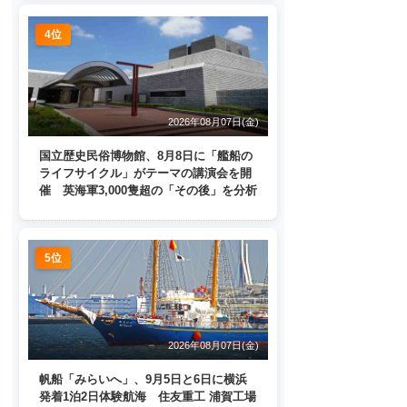
4位
2026年08月07日(金)
国立歴史民俗博物館、8月8日に「艦船の
ライフサイクル」がテーマの講演会を開
催 英海軍3,000隻超の「その後」を分析
5位
2026年08月07日(金)
帆船「みらいへ」、9月5日と6日に横浜
発着1泊2日体験航海 住友重工 浦賀工場