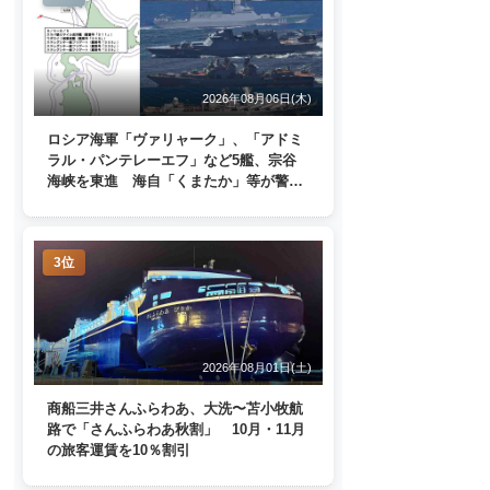
2026年08月06日(木)
ロシア海軍「ヴァリャーク」、「アドミ
ラル・パンテレーエフ」など5艦、宗谷
海峡を東進 海自「くまたか」等が警戒
監視
3位
2026年08月01日(土)
商船三井さんふらわあ、大洗〜苫小牧航
路で「さんふらわあ秋割」 10月・11月
の旅客運賃を10％割引