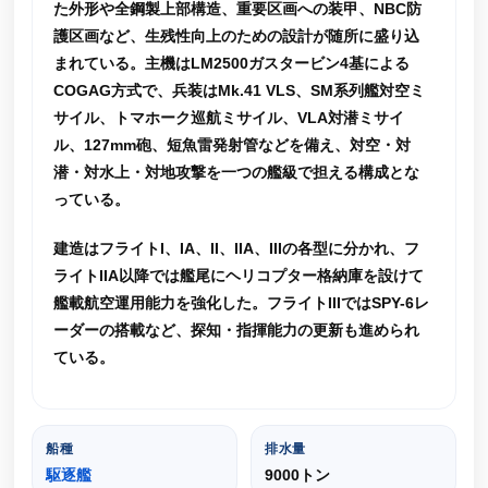
た外形や全鋼製上部構造、重要区画への装甲、NBC防
護区画など、生残性向上のための設計が随所に盛り込
まれている。主機はLM2500ガスタービン4基による
COGAG方式で、兵装はMk.41 VLS、SM系列艦対空ミ
サイル、トマホーク巡航ミサイル、VLA対潜ミサイ
ル、127mm砲、短魚雷発射管などを備え、対空・対
潜・対水上・対地攻撃を一つの艦級で担える構成とな
っている。
建造はフライトI、IA、II、IIA、IIIの各型に分かれ、フ
ライトIIA以降では艦尾にヘリコプター格納庫を設けて
艦載航空運用能力を強化した。フライトIIIではSPY-6レ
ーダーの搭載など、探知・指揮能力の更新も進められ
ている。
船種
排水量
駆逐艦
9000トン