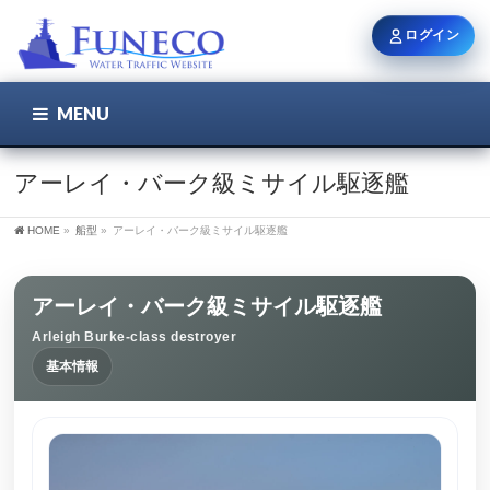
ログイン
MENU
こちら
ユーザー名 / メール
アーレイ・バーク級ミサイル駆逐艦
HOME
»
船型
»
アーレイ・バーク級ミサイル駆逐艦
パスワード
アーレイ・バーク級ミサイル駆逐艦
Arleigh Burke-class destroyer
ログイン状態を保持
基本情報
新規登録
パスワードを忘れた方