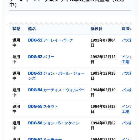
中）
状態
船名
就役日
建造者
運用
DDG-51 アーレイ・バーク
1991年07月04
バス鉄工
中
日
運用
DDG-52 バリー
1992年12月12
インガルス
中
日
工場
運用
DDG-53 ジョン・ポール・ジョー
1993年12月18
バス鉄工
中
ンズ
日
運用
DDG-54 カーティス・ウィルバー
1994年03月19
バス鉄工
中
日
運用
DDG-55 スタウト
1994年08月13
インガルス
中
日
工場
運用
DDG-56 ジョン・S・マケイン
1994年07月02
バス鉄工
中
日
運用
DDG-57 ミッチャー
1994年12月10
インガルス