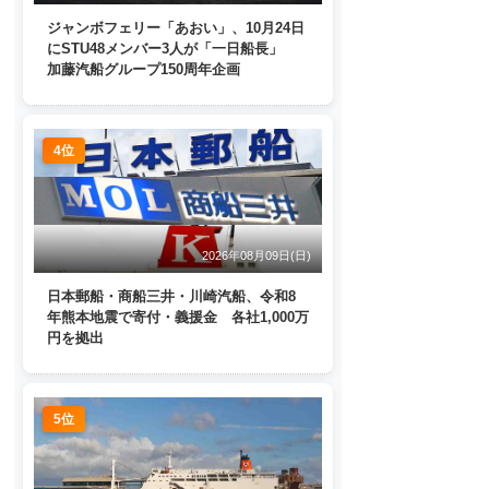
ジャンボフェリー「あおい」、10月24日
にSTU48メンバー3人が「一日船長」
加藤汽船グループ150周年企画
4位
2026年08月09日(日)
日本郵船・商船三井・川崎汽船、令和8
年熊本地震で寄付・義援金 各社1,000万
円を拠出
5位