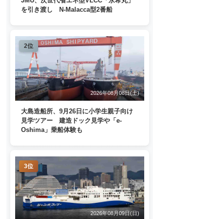
JMU、次世代省エネ型VLCC「永希丸」
を引き渡し N-Malacca型2番船
2位
2026年08月08日(土)
大島造船所、9月26日に小学生親子向け
見学ツアー 建造ドック見学や「e-
Oshima」乗船体験も
3位
2026年08月09日(日)