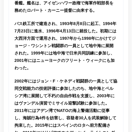
番艦。艦名は、アイゼンハワー政権で海軍作戦部長を
務めたロバート・カーニー提督に由来する。
バス鉄工所で建造され、1993年8月8日に起工、1994年
7月23日に進水、1996年4月13日に就役した。初期には
大西洋方面で運用され、1997年から1998年にかけてジ
ョージ・ワシントン戦闘群の一員として地中海に展開
された。1999年には地中海で日米共同訓練に参加し、
2001年にはニューヨークのフリート・ウィークにも加
わった。
2002年にはジョン・F・ケネディ戦闘群の一員として協
同交戦能力の技術評価に参加したのち、地中海とペル
シア湾に展開して不朽の自由作戦を支援し、2003年に
はヴァンデル演習でミサイル迎撃試験に参加した。
2011年にはアデン湾でNATOの海上警備活動に従事
し、海賊行為4件を妨害し、容疑者30人を武装解除して
拘束した。2015年にはスペインのロタへ前方配備さ