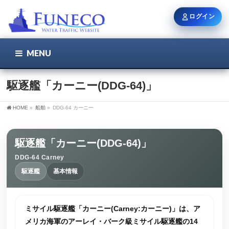
ログイン
MENU
こちら
ユーザー名 / メール
駆逐艦「カーニー(DDG-64)」
HOME
»
船舶
»
DDG-64 カーニー
パスワード
駆逐艦「カーニー(DDG-64)」
DDG-64 Carney
ログイン状態を保持
駆逐艦
基本情報
新規登録
パスワードを忘れた方
ミサイル駆逐艦「カーニー(Carney:カーニー)」は、ア
メリカ海軍のアーレイ・バーク級ミサイル駆逐艦の14