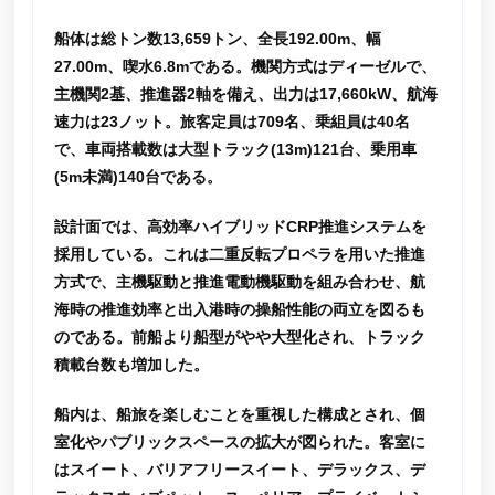
船体は総トン数13,659トン、全長192.00m、幅
27.00m、喫水6.8mである。機関方式はディーゼルで、
主機関2基、推進器2軸を備え、出力は17,660kW、航海
速力は23ノット。旅客定員は709名、乗組員は40名
で、車両搭載数は大型トラック(13m)121台、乗用車
(5m未満)140台である。
設計面では、高効率ハイブリッドCRP推進システムを
採用している。これは二重反転プロペラを用いた推進
方式で、主機駆動と推進電動機駆動を組み合わせ、航
海時の推進効率と出入港時の操船性能の両立を図るも
のである。前船より船型がやや大型化され、トラック
積載台数も増加した。
船内は、船旅を楽しむことを重視した構成とされ、個
室化やパブリックスペースの拡大が図られた。客室に
はスイート、バリアフリースイート、デラックス、デ