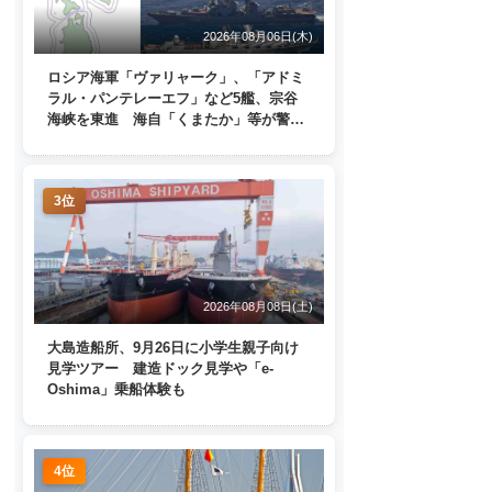
2026年08月06日(木)
ロシア海軍「ヴァリャーク」、「アドミ
ラル・パンテレーエフ」など5艦、宗谷
海峡を東進 海自「くまたか」等が警戒
監視
3位
2026年08月08日(土)
大島造船所、9月26日に小学生親子向け
見学ツアー 建造ドック見学や「e-
Oshima」乗船体験も
4位