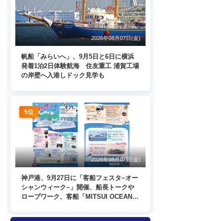
2026年08月07日(金)
帆船「みらいへ」、9月5日と6日に横浜
発着1泊2日体験航海 住友重工 浦賀工場
の岸壁へ入港しドック見学も
5位
2026年08月07日(金)
神戸港、9月27日に「客船フェスタ~オー
シャンウィーク~」開催、船長トークや
ロープワーク、客船「MITSUI OCEAN
FUJI」歓送も