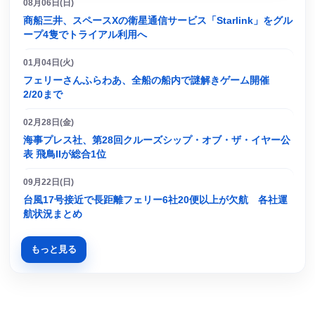
08月06日(日)
商船三井、スペースXの衛星通信サービス「Starlink」をグル
ープ4隻でトライアル利用へ
01月04日(火)
フェリーさんふらわあ、全船の船内で謎解きゲーム開催
2/20まで
02月28日(金)
海事プレス社、第28回クルーズシップ・オブ・ザ・イヤー公
表 飛鳥IIが総合1位
09月22日(日)
台風17号接近で長距離フェリー6社20便以上が欠航 各社運
航状況まとめ
もっと見る