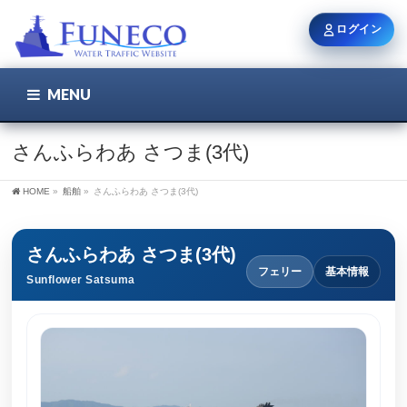
ログイン
MENU
こちら
ユーザー名 / メール
さんふらわあ さつま(3代)
HOME
»
船舶
»
さんふらわあ さつま(3代)
パスワード
さんふらわあ さつま(3代)
フェリー
基本情報
Sunflower Satsuma
ログイン状態を保持
新規登録
パスワードを忘れた方