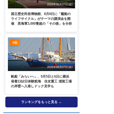
2026年08月07日(金)
国立歴史民俗博物館、8月8日に「艦船の
ライフサイクル」がテーマの講演会を開
催 英海軍3,000隻超の「その後」を分析
5位
2026年08月07日(金)
帆船「みらいへ」、9月5日と6日に横浜
発着1泊2日体験航海 住友重工 浦賀工場
の岸壁へ入港しドック見学も
ランキングをもっと見る →