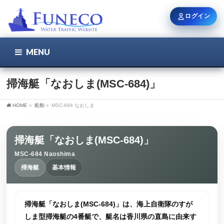
ログイン
MENU
こちら
ユーザー名 / メール
掃海艇「なおしま(MSC-684)」
HOME
»
船舶
»
MSC-684 なおしま
パスワード
掃海艇「なおしま(MSC-684)」
MSC-684 Naoshima
ログイン状態を保持
掃海艇
基本情報
新規登録
パスワードを忘れた方
掃海艇「なおしま(MSC-684)」は、海上自衛隊のすが
しま型掃海艇の4番艇で、艇名は香川県の直島に由来す