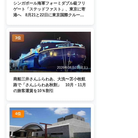
シンガポール海軍フォーミダブル級フリ
ゲート「ステッドファスト」、東京に寄
港へ 8月21と22日に東京国際クルーズ
ターミナルで一般公開
3位
2026年08月01日(土)
商船三井さんふらわあ、大洗〜苫小牧航
路で「さんふらわあ秋割」 10月・11月
の旅客運賃を10％割引
4位