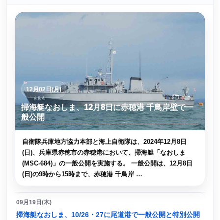
12月02日(月)
掃海艇なおしま、12月8日に赤穂港 千鳥岸壁で一
般公開
自衛隊兵庫地方協力本部と海上自衛隊は、2024年12月8日
(日)、兵庫県赤穂市の赤穂港において、掃海艇「なおしま
(MSC-684)」の一般公開を実施する。 一般公開は、12月8日
(日)の9時から15時まで、赤穂港 千鳥岸 …
09月19日(木)
掃海艇なおしま、10/26・27に尾道港で一般公開と特別公開