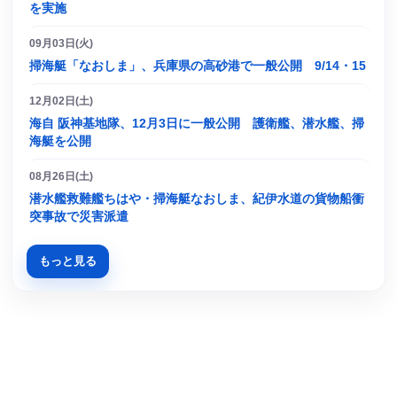
を実施
09月03日(火)
掃海艇「なおしま」、兵庫県の高砂港で一般公開 9/14・15
12月02日(土)
海自 阪神基地隊、12月3日に一般公開 護衛艦、潜水艦、掃
海艇を公開
08月26日(土)
潜水艦救難艦ちはや・掃海艇なおしま、紀伊水道の貨物船衝
突事故で災害派遣
もっと見る