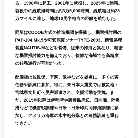
る。1998年に起工、2001年に就役し、2025年に除籍。
就役中の総航海時間は約3万5,000時間、総航程は約23
万マイルに達し、地球10周半相当の距離を航行した。
同艇はCODOE方式の推進機関を搭載し、機雷掃討用の
PAP-104 Mk.5や可変深度ソナーTYPE-2093、情報処理
装置NAUTIS-Mなどを装備。従来の掃海と異なり、精密
な機雷掃討能力を備えており、複雑な海域でも高精度
の任務遂行が可能だった。
配備後は佐世保、下関、阪神などを拠点に、多くの実
任務や訓練に参加。特に、東日本大震災では被災地・
宮城県女川町へ災害派遣され、支援活動を実施。ま
た、2015年以降は伊勢湾や硫黄島周辺、日向灘、陸奥
湾などで機雷戦訓練や日米・日米印共同掃海訓練に参
加し、アメリカ海軍の水中処分隊との連携訓練も重ね
てきた。