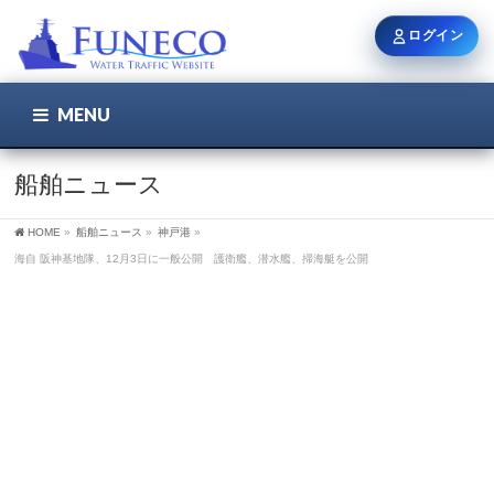
ログイン
MENU
こちら
ユーザー名 / メール
船舶ニュース
HOME
»
船舶ニュース
»
神戸港
»
パスワード
海自 阪神基地隊、12月3日に一般公開 護衛艦、潜水艦、掃海艇を公開
ログイン状態を保持
新規登録
パスワードを忘れた方