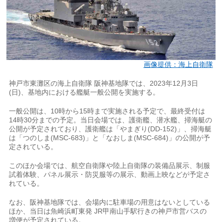
画像提供：海上自衛隊
神戸市東灘区の海上自衛隊 阪神基地隊では、2023年12月3日
(日)、基地内における艦艇一般公開を実施する。
一般公開は、10時から15時まで実施される予定で、最終受付は
14時30分までの予定。当日会場では、護衛艦、潜水艦、掃海艇の
公開が予定されており、護衛艦は「やまぎり(DD-152)」、掃海艇
は「つのしま(MSC-683)」と「なおしま(MSC-684)」の公開が予
定されている。
このほか会場では、航空自衛隊や陸上自衛隊の装備品展示、制服
試着体験、パネル展示・防災服等の展示、動画上映などが予定さ
れている。
なお、阪神基地隊では、会場内に駐車場の用意はないとしている
ほか、当日は魚崎浜町東発 JR甲南山手駅行きの神戸市営バスの
増便が予定されている。