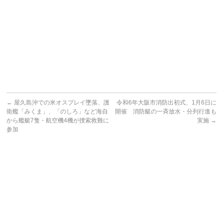
←
屋久島沖での米オスプレイ墜落、護
令和6年大阪市消防出初式、1月6日に
衛艦「みくま」、「のしろ」など海自
開催 消防艇の一斉放水・分列行進も
から艦艇7隻・航空機4機が捜索救難に
実施
→
参加