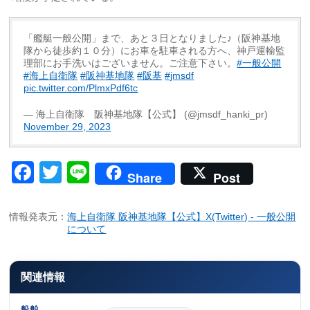
「艦艇一般公開」まで、あと３日となりました♪（阪神基地
隊から徒歩約１０分）にお車を駐車される方へ、神戸運輸監
理部にお手洗いはございません。ご注意下さい。
#一般公開
#海上自衛隊
#阪神基地隊
#阪基
#jmsdf
pic.twitter.com/PlmxPdf6tc
— 海上自衛隊 阪神基地隊【公式】 (@jmsdf_hanki_pr)
November 29, 2023
Facebook
Twitter
Line
Share
Post
情報発表元：
海上自衛隊 阪神基地隊【公式】X(Twitter) - 一般公開
について
関連情報
船舶