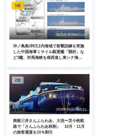
1位
2026年08月04日(火)
沖ノ鳥島沖EEZ内海域で射撃訓練を実施
した中国海軍ミサイル駆逐艦「開封」な
ど3艦、対馬海峡を南西進し東シナ海
へ 日本列島を周回
2位
2026年08月01日(土)
商船三井さんふらわあ、大洗〜苫小牧航
路で「さんふらわあ秋割」 10月・11月
の旅客運賃を10％割引