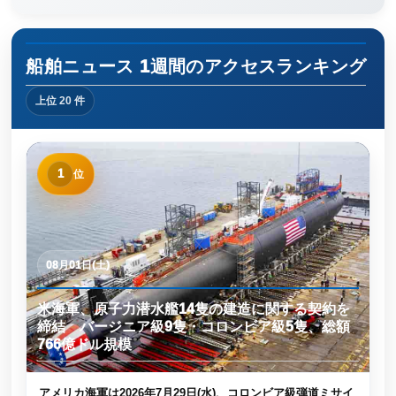
船舶ニュース 1週間のアクセスランキング
上位 20 件
1
位
08月01日(土)
米海軍、原子力潜水艦14隻の建造に関する契約を
締結 バージニア級9隻・コロンビア級5隻、総額
766億ドル規模
アメリカ海軍は2026年7月29日(水)、コロンビア級弾道ミサイ