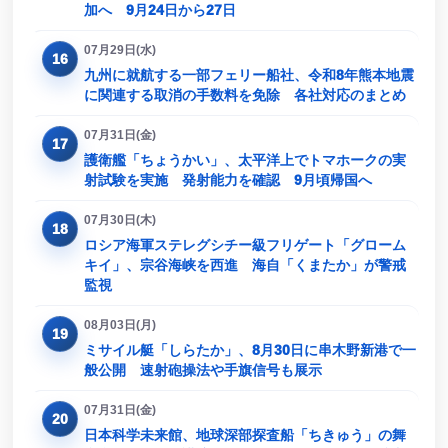
加へ 9月24日から27日
07月29日(水)
16
九州に就航する一部フェリー船社、令和8年熊本地震
に関連する取消の手数料を免除 各社対応のまとめ
07月31日(金)
17
護衛艦「ちょうかい」、太平洋上でトマホークの実
射試験を実施 発射能力を確認 9月頃帰国へ
07月30日(木)
18
ロシア海軍ステレグシチー級フリゲート「グローム
キイ」、宗谷海峡を西進 海自「くまたか」が警戒
監視
08月03日(月)
19
ミサイル艇「しらたか」、8月30日に串木野新港で一
般公開 速射砲操法や手旗信号も展示
07月31日(金)
20
日本科学未来館、地球深部探査船「ちきゅう」の舞