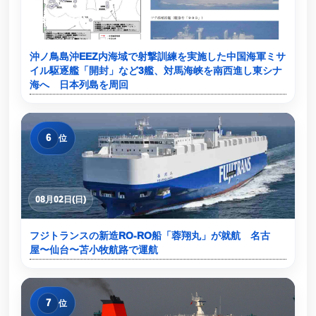
08月04日(火)
沖ノ鳥島沖EEZ内海域で射撃訓練を実施した中国海軍ミサ
イル駆逐艦「開封」など3艦、対馬海峡を南西進し東シナ
海へ 日本列島を周回
6
位
08月02日(日)
フジトランスの新造RO-RO船「蓉翔丸」が就航 名古
屋〜仙台〜苫小牧航路で運航
7
位