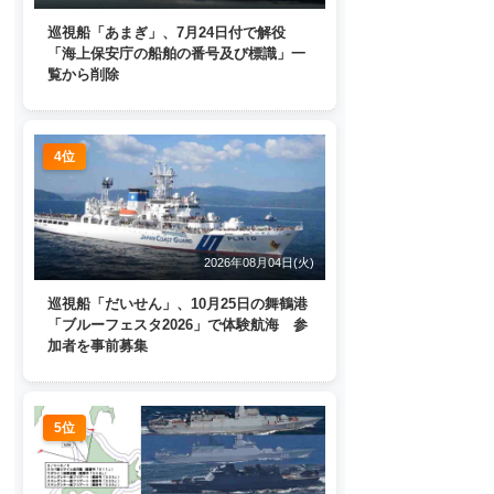
巡視船「あまぎ」、7月24日付で解役
「海上保安庁の船舶の番号及び標識」一
覧から削除
4位
2026年08月04日(火)
巡視船「だいせん」、10月25日の舞鶴港
「ブルーフェスタ2026」で体験航海 参
加者を事前募集
5位