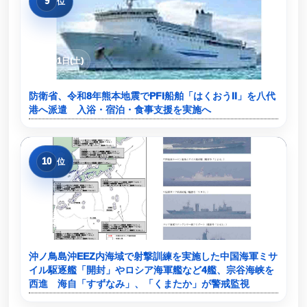
9
位
08月01日(土)
防衛省、令和8年熊本地震でPFI船舶「はくおうII」を八代
港へ派遣 入浴・宿泊・食事支援を実施へ
10
位
07月30日(木)
沖ノ鳥島沖EEZ内海域で射撃訓練を実施した中国海軍ミサ
イル駆逐艦「開封」やロシア海軍艦など4艦、宗谷海峡を
西進 海自「すずなみ」、「くまたか」が警戒監視