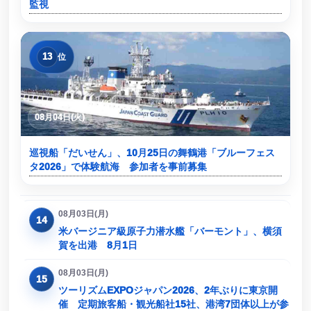
監視
13
位
08月04日(火)
巡視船「だいせん」、10月25日の舞鶴港「ブルーフェス
タ2026」で体験航海 参加者を事前募集
08月03日(月)
14
米バージニア級原子力潜水艦「バーモント」、横須
賀を出港 8月1日
08月03日(月)
15
ツーリズムEXPOジャパン2026、2年ぶりに東京開
催 定期旅客船・観光船社15社、港湾7団体以上が参