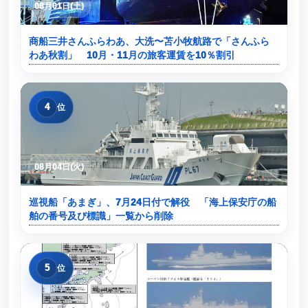
08月01日(土)
商船三井さんふらわあ、大洗〜苫小牧航路で「さんふら
わあ秋割」 10月・11月の旅客運賃を10％割引
4
位
08月04日(火)
巡視船「あまぎ」、7月24日付で解役 「海上保安庁の船
舶の番号及び標識」一覧から削除
5
位