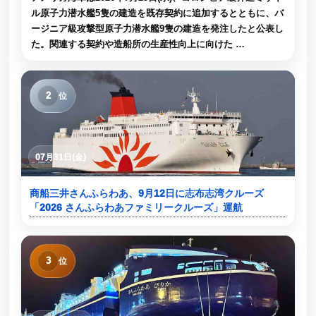
ル原子力潜水艦5隻の建造を既存契約に追加するとともに、バ
ージニア級攻撃型原子力潜水艦9隻の建造を発注したと公表し
た。関連する契約や造船所の生産性向上に向けた …
2
位
07月31日(金)
商船三井さんふらわあ、9月12日に志布志湾クルーズ
「2026 さんふらわあファミリークルーズ」運航
3
位