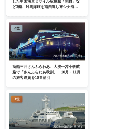
した中国海軍ミサイル駆逐艦「開封」な
ど3艦、対馬海峡を南西進し東シナ海
へ 日本列島を周回
2位
2026年08月01日(土)
商船三井さんふらわあ、大洗〜苫小牧航
路で「さんふらわあ秋割」 10月・11月
の旅客運賃を10％割引
3位
2026年08月04日(火)