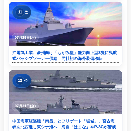
11
位
07月29日(水)
沖電気工業、豪州向け「もがみ型」能力向上型3隻に曳航
式パッシブソーナー供給 同社初の海外装備移転
12
位
07月31日(金)
中国海軍駆逐艦「南昌」とフリゲート「塩城」、宮古海
峡を北西進し東シナ海へ 海自「はまな」やP-3Cが警戒