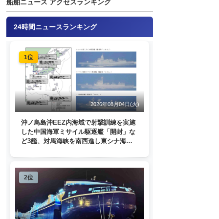
船舶ニュース アクセスランキング
24時間ニュースランキング
1位
2026年08月04日(火)
沖ノ鳥島沖EEZ内海域で射撃訓練を実施
した中国海軍ミサイル駆逐艦「開封」な
ど3艦、対馬海峡を南西進し東シナ海
へ 日本列島を周回
2位