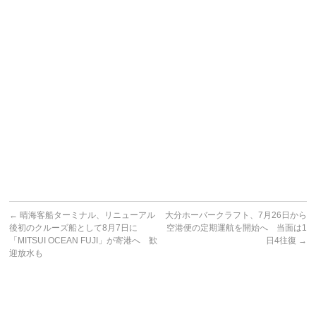
←
晴海客船ターミナル、リニューアル
大分ホーバークラフト、7月26日から
後初のクルーズ船として8月7日に
空港便の定期運航を開始へ 当面は1
「MITSUI OCEAN FUJI」が寄港へ 歓
日4往復
→
迎放水も