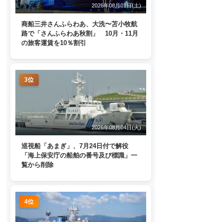
2026年08月01日(土)
商船三井さんふらわあ、大洗〜苫小牧航
路で「さんふらわあ秋割」 10月・11月
の旅客運賃を10％割引
3位
2026年08月04日(火)
巡視船「あまぎ」、7月24日付で解役
「海上保安庁の船舶の番号及び標識」一
覧から削除
4位