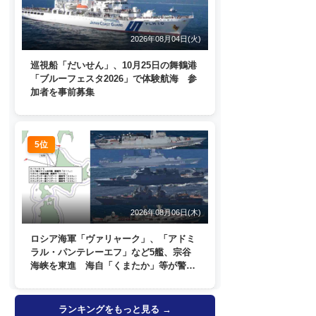
2026年08月04日(火)
巡視船「だいせん」、10月25日の舞鶴港
「ブルーフェスタ2026」で体験航海 参
加者を事前募集
5位
2026年08月06日(木)
ロシア海軍「ヴァリャーク」、「アドミ
ラル・パンテレーエフ」など5艦、宗谷
海峡を東進 海自「くまたか」等が警戒
監視
ランキングをもっと見る →