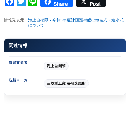
Facebook
Twitter
Line
Share
Post
情報発表元：
海上自衛隊 - 令和5年度計画護衛艦の命名式・進水式
について
関連情報
海運事業者
海上自衛隊
造船メーカー
三菱重工業 長崎造船所