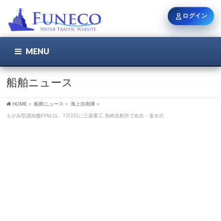
ログイン
MENU
こちら
ユーザー名 / メール
船舶ニュース
HOME
»
船舶ニュース
»
海上自衛隊
»
パスワード
もがみ型護衛艦FFM-11、7月2日に三菱重工 長崎造船所で命名・進水式
ログイン状態を保持
新規登録
パスワードを忘れた方