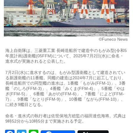
©Funeco News
海上自衛隊は、三菱重工業 長崎造船所で建造中のもがみ型(令和5
年度計画)護衛艦(05FFM)について、2025年7月2日(水)に命名・
進水式が実施されると公表した。
7月2日(水)に進水するのは、もがみ型護衛艦として建造されてい
る新護衛艦の11番艦。同艦の建造は2024年7月に起工しており、
長崎造船所での同型艦の進水は、1番艦「もがみ(FFM-1)」、3番
艦「のしろ(FFM-3)」、4番艦「みくま(FFM-4)」、5番艦「やは
ぎ(FFM-5)」、6番艦「あがの(FFM-6)」、7番艦「によど(FFM-
7)」、9番艦「なとり(FFM-9)」、10番艦「ながら(FFM-10)」、
に続き9艦目となる。
命名・進水式の執行者は佐世保地方総監の福田達也海将。式典は
9時52分から10時5分まで実施される予定。