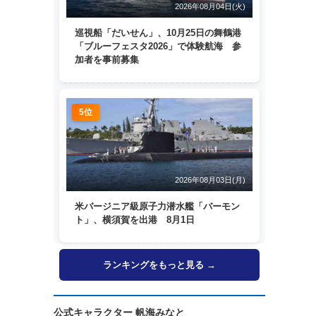
2026年08月04日(火)
巡視船「だいせん」、10月25日の舞鶴港
「ブルーフェスタ2026」で体験航海 参
加者を事前募集
5位
2026年08月03日(月)
米バージニア級原子力潜水艦「バーモン
ト」、横須賀を出港 8月1日
ランキングをもっと見る →
公式キャラクター 帆海みなと