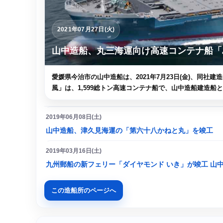
2021年07月27日(火)
山中造船、丸三海運向け高速コンテナ船「
愛媛県今治市の山中造船は、2021年7月23日(金)、同社
風」は、1,599総トン高速コンテナ船で、山中造船建造船とし
2019年06月08日(土)
山中造船、津久見海運の「第六十八かねと丸」を竣工
2019年03月16日(土)
九州郵船の新フェリー「ダイヤモンド いき」が竣工 山
この造船所のページへ