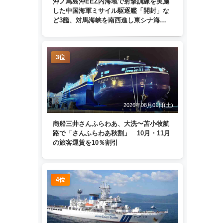
沖ノ鳥島沖EEZ内海域で射撃訓練を実施
した中国海軍ミサイル駆逐艦「開封」な
ど3艦、対馬海峡を南西進し東シナ海
へ 日本列島を周回
3位
2026年08月01日(土)
商船三井さんふらわあ、大洗〜苫小牧航
路で「さんふらわあ秋割」 10月・11月
の旅客運賃を10％割引
4位