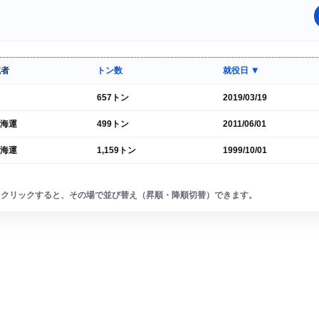
航者
トン数
就役日
▼
657トン
2019/03/19
海運
499トン
2011/06/01
海運
1,159トン
1999/10/01
をクリックすると、その場で並び替え（昇順・降順切替）できます。