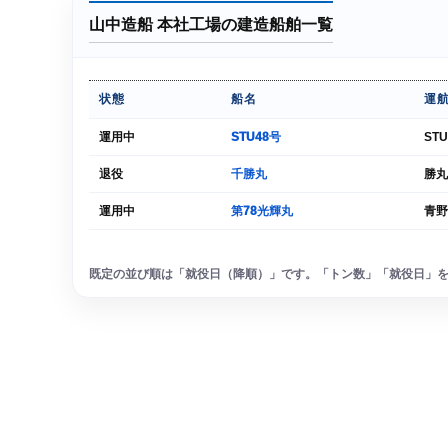
山中造船 本社工場の建造船舶一覧
状態
船名
運
運用中
STU48号
STU
退役
千勝丸
勝丸
運用中
第78光輝丸
青野
既定の並び順は「就役日（降順）」です。「トン数」「就役日」