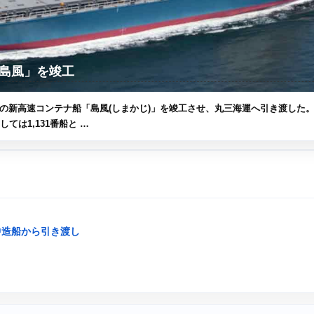
島風」を竣工
建造の新高速コンテナ船「島風(しまかじ)」を竣工させ、丸三海運へ引き渡した。
ては1,131番船と …
中造船から引き渡し