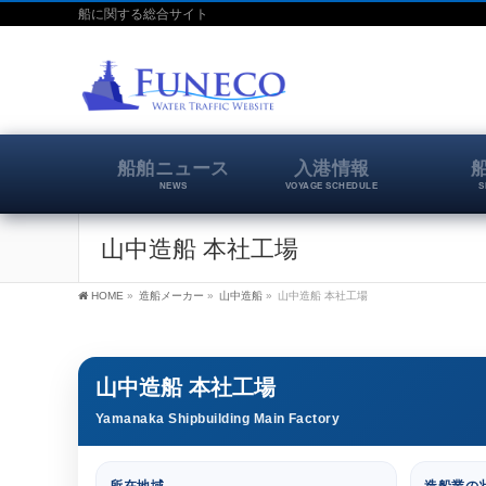
船に関する総合サイト
船舶ニュース
入港情報
NEWS
VOYAGE SCHEDULE
S
山中造船 本社工場
HOME
»
造船メーカー
»
山中造船
»
山中造船 本社工場
山中造船 本社工場
Yamanaka Shipbuilding Main Factory