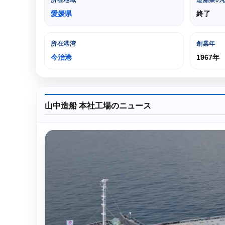
所在地域
造船業の
愛媛県
終了
所在港湾
創業年
今治港
1967年
山中造船 本社工場のニュース