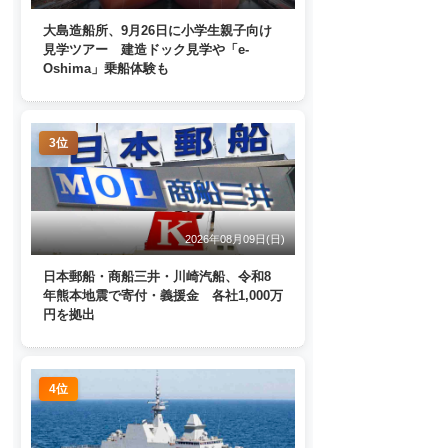
大島造船所、9月26日に小学生親子向け
見学ツアー 建造ドック見学や「e-
Oshima」乗船体験も
3位
2026年08月09日(日)
日本郵船・商船三井・川崎汽船、令和8
年熊本地震で寄付・義援金 各社1,000万
円を拠出
4位