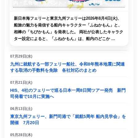
内・広報物・イベント・SNSなどで登場へ
新日本海フェリーと東京九州フェリーは2026年8月4日(火)、
船旅の魅力を発信する船内キャラクター「ふねかもん」と、
相棒の「ちびかもん」を発表した。 両社が公表したキャラク
ター設定によると、「ふねかもん」は、船内のどこか …
07月29日(水)
九州に就航する一部フェリー船社、令和8年熊本地震に関連
する取消の手数料を免除 各社対応のまとめ
07月21日(火)
HIS、4社のフェリーで巡る日本一周8日間ツアー発売 新門
司発着で10月に実施へ
06月13日(土)
東京九州フェリー、新門司港で「就航5周年 船内見学会」を
開催 7月20日
05月28日(木)