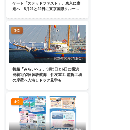
ゲート「ステッドファスト」、東京に寄
港へ 8月21と22日に東京国際クルーズ
ターミナルで一般公開
3位
2026年08月07日(金)
帆船「みらいへ」、9月5日と6日に横浜
発着1泊2日体験航海 住友重工 浦賀工場
の岸壁へ入港しドック見学も
4位
2026年08月07日(金)