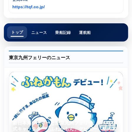
https://tqf.co.jp/
トップ
ニュース
乗船記録
運航船
東京九州フェリーのニュース
08月05日(水)
新日本海フェリーと東京九州フェリー、新たな公
式キャラクター「ふねかもん」デビュー 船内案