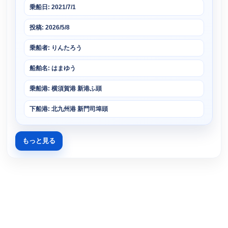
乗船日: 2021/7/1
投稿: 2026/5/8
乗船者: りんたろう
船舶名: はまゆう
乗船港: 横須賀港 新港ふ頭
下船港: 北九州港 新門司埠頭
もっと見る