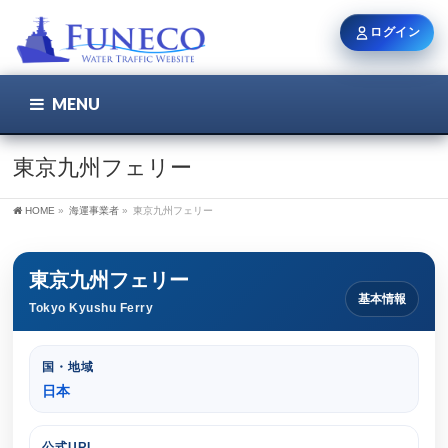
ログイン
MENU
こちら
ユーザー名 / メール
東京九州フェリー
HOME
»
海運事業者
»
東京九州フェリー
パスワード
東京九州フェリー
基本情報
Tokyo Kyushu Ferry
ログイン状態を保持
国・地域
日本
新規登録
パスワードを忘れた方
公式URL