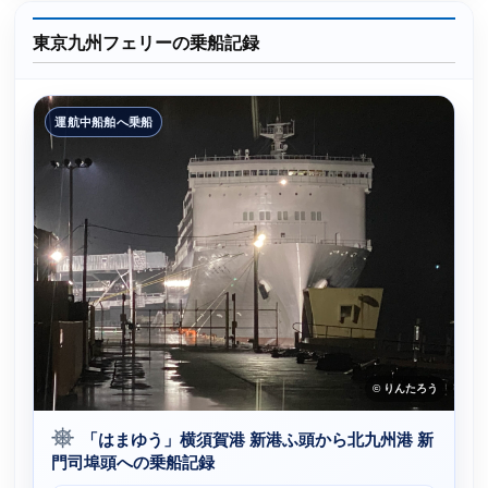
東京九州フェリーの乗船記録
運航中船舶へ乗船
© りんたろう
「はまゆう」横須賀港 新港ふ頭から北九州港 新
門司埠頭への乗船記録