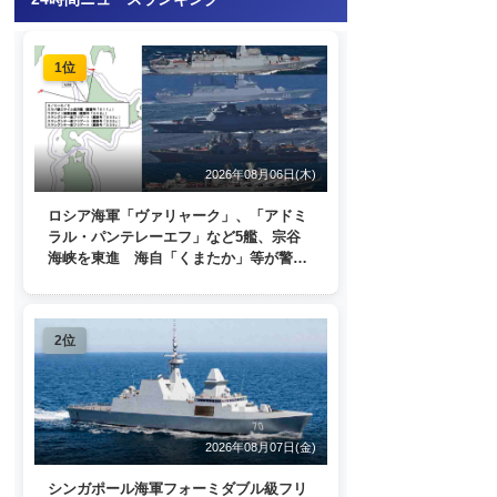
1位
2026年08月06日(木)
ロシア海軍「ヴァリャーク」、「アドミ
ラル・パンテレーエフ」など5艦、宗谷
海峡を東進 海自「くまたか」等が警戒
監視
2位
2026年08月07日(金)
シンガポール海軍フォーミダブル級フリ