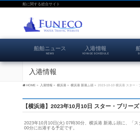
船に関する総合サイト
船舶ニュース
入港情報
NEWS
VOYAGE SCHEDULE
S
入港情報
HOME
»
入港情報
»
横浜港
»
横浜港 新港ふ頭
»
2023-10-10 横浜港 スター
【横浜港】2023年10月10日 スター・ブリーズ
2023年10月10日(火) 07時30分、横浜港 新港ふ頭に、
00分に出港する予定です。