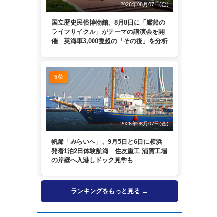
2026年08月07日(金)
国立歴史民俗博物館、8月8日に「艦船の
ライフサイクル」がテーマの講演会を開
催 英海軍3,000隻超の「その後」を分析
5位
2026年08月07日(金)
帆船「みらいへ」、9月5日と6日に横浜
発着1泊2日体験航海 住友重工 浦賀工場
の岸壁へ入港しドック見学も
ランキングをもっと見る →