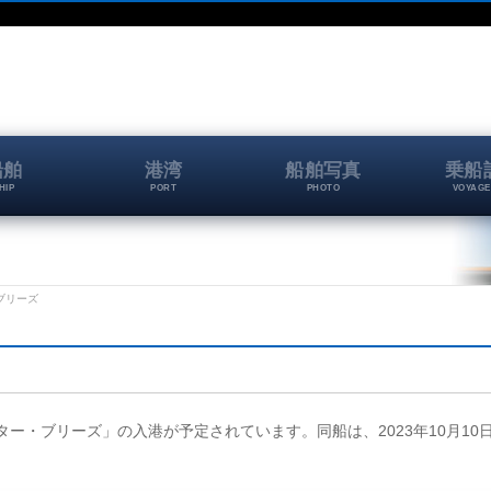
船舶
港湾
船舶写真
乗船
HIP
PORT
PHOTO
VOYAGE
・ブリーズ
「スター・ブリーズ」の入港が予定されています。同船は、2023年10月10日(