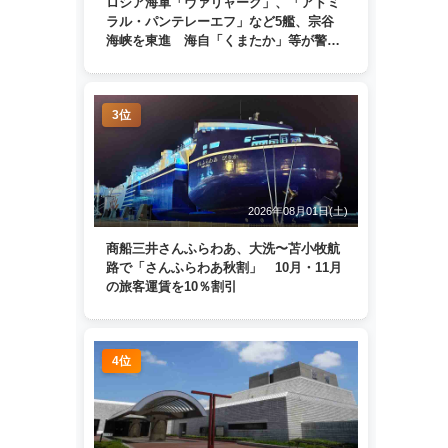
ロシア海軍「ヴァリャーク」、「アドミ
ラル・パンテレーエフ」など5艦、宗谷
海峡を東進 海自「くまたか」等が警戒
監視
3位
2026年08月01日(土)
商船三井さんふらわあ、大洗〜苫小牧航
路で「さんふらわあ秋割」 10月・11月
の旅客運賃を10％割引
4位