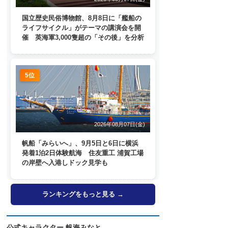
国立歴史民俗博物館、8月8日に「艦船の
ライフサイクル」がテーマの講演会を開
催 英海軍3,000隻超の「その後」を分析
5位
2026年08月07日(金)
帆船「みらいへ」、9月5日と6日に横浜
発着1泊2日体験航海 住友重工 浦賀工場
の岸壁へ入港しドック見学も
ランキングをもっと見る →
公式キャラクター 帆海みなと