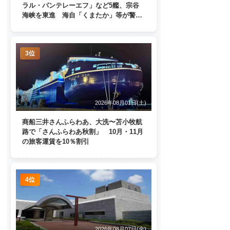
ラル・パンテレーエフ」など5艦、宗谷
海峡を東進 海自「くまたか」等が警戒
監視
3位
2026年08月01日(土)
商船三井さんふらわあ、大洗〜苫小牧航
路で「さんふらわあ秋割」 10月・11月
の旅客運賃を10％割引
4位
2026年08月07日(金)