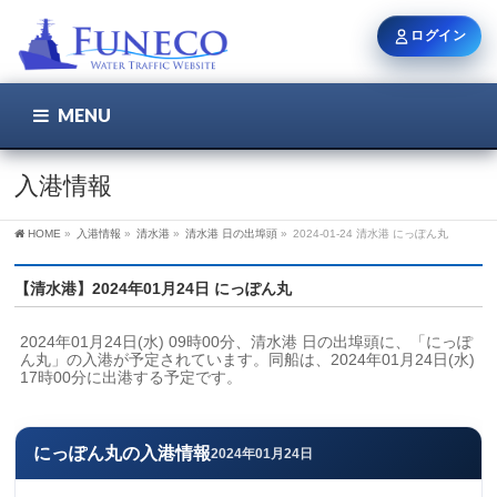
ログイン
MENU
こちら
ユーザー名 / メール
入港情報
HOME
»
入港情報
»
清水港
»
清水港 日の出埠頭
»
2024-01-24 清水港 にっぽん丸
パスワード
【清水港】2024年01月24日 にっぽん丸
2024年01月24日(水) 09時00分、清水港 日の出埠頭に、「にっぽ
ログイン状態を保持
ん丸」の入港が予定されています。同船は、2024年01月24日(水) 
17時00分に出港する予定です。
新規登録
パスワードを忘れた方
にっぽん丸の入港情報
2024年01月24日