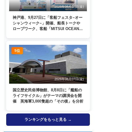
2026年08月07日(金)
神戸港、9月27日に「客船フェスタ~オー
シャンウィーク~」開催、船長トークや
ロープワーク、客船「MITSUI OCEAN
FUJI」歓送も
5位
2026年08月07日(金)
国立歴史民俗博物館、8月8日に「艦船の
ライフサイクル」がテーマの講演会を開
催 英海軍3,000隻超の「その後」を分析
ランキングをもっと見る →