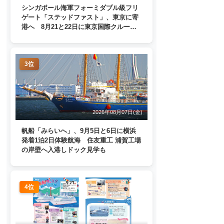
シンガポール海軍フォーミダブル級フリ
ゲート「ステッドファスト」、東京に寄
港へ 8月21と22日に東京国際クルーズ
ターミナルで一般公開
3位
2026年08月07日(金)
帆船「みらいへ」、9月5日と6日に横浜
発着1泊2日体験航海 住友重工 浦賀工場
の岸壁へ入港しドック見学も
4位