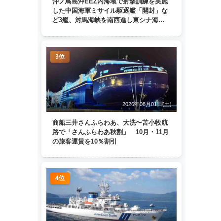
沖ノ鳥島沖EEZ内海域で射撃訓練を実施
した中国海軍ミサイル駆逐艦「開封」な
ど3艦、対馬海峡を南西進し東シナ海
へ 日本列島を周回
3位
2026年08月01日(土)
商船三井さんふらわあ、大洗〜苫小牧航
路で「さんふらわあ秋割」 10月・11月
の旅客運賃を10％割引
4位