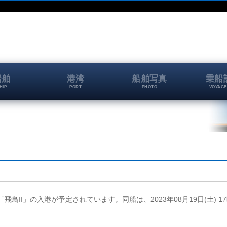
船舶
港湾
船舶写真
乗船
HIP
PORT
PHOTO
VOYAGE
I
、「飛鳥II」の入港が予定されています。同船は、2023年08月19日(土) 1