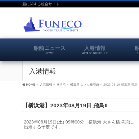
船に関する総合サイト
船舶ニュース
入港情報
NEWS
VOYAGE SCHEDULE
S
入港情報
HOME
»
入港情報
»
横浜港
»
横浜港 大さん橋埠頭
»
2023-08-19 横浜港 飛鳥I
【横浜港】2023年08月19日 飛鳥II
2023年08月19日(土) 09時00分、横浜港 大さん橋埠頭に
出港する予定です。