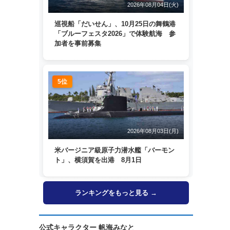
2026年08月04日(火)
巡視船「だいせん」、10月25日の舞鶴港
「ブルーフェスタ2026」で体験航海 参
加者を事前募集
5位
2026年08月03日(月)
米バージニア級原子力潜水艦「バーモン
ト」、横須賀を出港 8月1日
ランキングをもっと見る →
公式キャラクター 帆海みなと