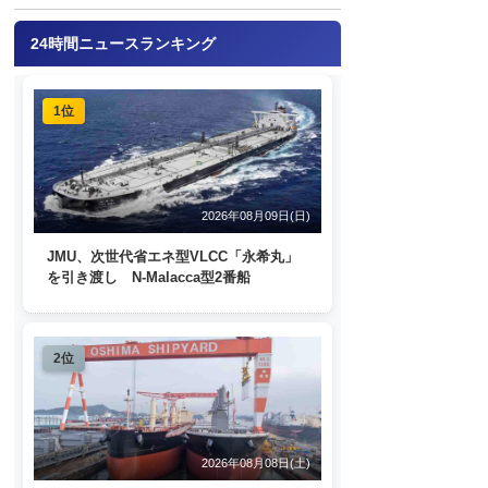
24時間ニュースランキング
1位
2026年08月09日(日)
JMU、次世代省エネ型VLCC「永希丸」
を引き渡し N-Malacca型2番船
2位
2026年08月08日(土)