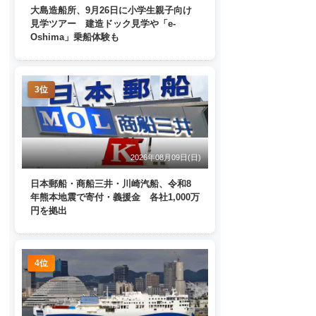
大島造船所、9月26日に小学生親子向け
見学ツアー 建造ドック見学や「e-
Oshima」乗船体験も
3位
2026年08月09日(日)
日本郵船・商船三井・川崎汽船、令和8
年熊本地震で寄付・義援金 各社1,000万
円を拠出
4位