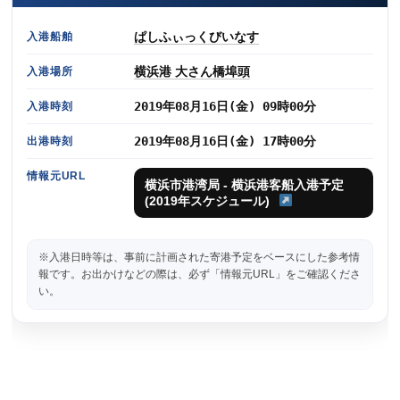
ぱしふぃっくびいなす
入港船舶
横浜港 大さん橋埠頭
入港場所
2019年08月16日(金) 09時00分
入港時刻
2019年08月16日(金) 17時00分
出港時刻
情報元URL
横浜市港湾局 - 横浜港客船入港予定
(2019年スケジュール)
※入港日時等は、事前に計画された寄港予定をベースにした参考情
報です。お出かけなどの際は、必ず「情報元URL」をご確認くださ
い。