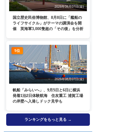
2026年08月07日(金)
国立歴史民俗博物館、8月8日に「艦船の
ライフサイクル」がテーマの講演会を開
催 英海軍3,000隻超の「その後」を分析
5位
2026年08月07日(金)
帆船「みらいへ」、9月5日と6日に横浜
発着1泊2日体験航海 住友重工 浦賀工場
の岸壁へ入港しドック見学も
ランキングをもっと見る →