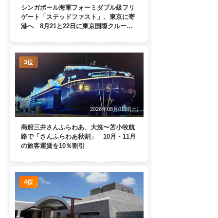
シンガポール海軍フォーミダブル級フリ
ゲート「ステッドファスト」、東京に寄
港へ 8月21と22日に東京国際クルーズ
ターミナルで一般公開
3位
2026年08月01日(土)
商船三井さんふらわあ、大洗〜苫小牧航
路で「さんふらわあ秋割」 10月・11月
の旅客運賃を10％割引
4位