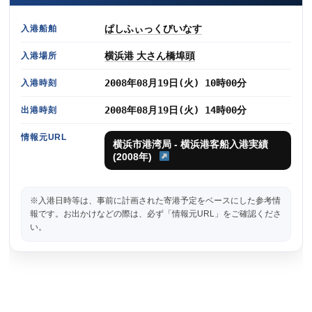
ぱしふぃっくびいなす
入港船舶
横浜港 大さん橋埠頭
入港場所
2008年08月19日(火) 10時00分
入港時刻
2008年08月19日(火) 14時00分
出港時刻
情報元URL
横浜市港湾局 - 横浜港客船入港実績
(2008年)
※入港日時等は、事前に計画された寄港予定をベースにした参考情
報です。お出かけなどの際は、必ず「情報元URL」をご確認くださ
い。