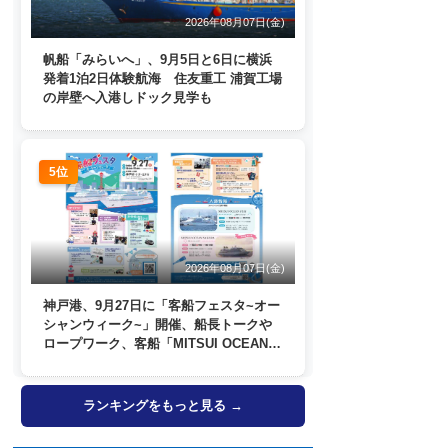
2026年08月07日(金)
帆船「みらいへ」、9月5日と6日に横浜
発着1泊2日体験航海 住友重工 浦賀工場
の岸壁へ入港しドック見学も
5位
2026年08月07日(金)
神戸港、9月27日に「客船フェスタ~オー
シャンウィーク~」開催、船長トークや
ロープワーク、客船「MITSUI OCEAN
FUJI」歓送も
ランキングをもっと見る →