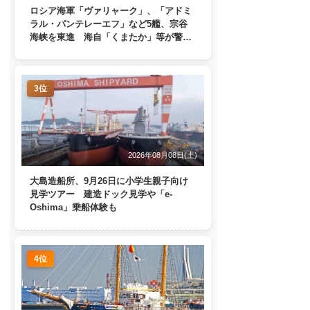
ロシア海軍「ヴァリャーク」、「アドミ
ラル・パンテレーエフ」など5艦、宗谷
海峡を東進 海自「くまたか」等が警戒
監視
3位
2026年08月08日(土)
大島造船所、9月26日に小学生親子向け
見学ツアー 建造ドック見学や「e-
Oshima」乗船体験も
4位