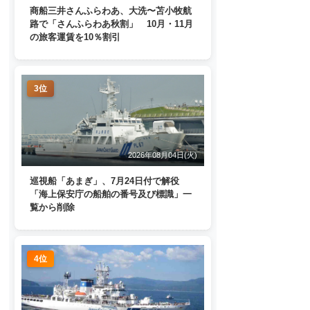
商船三井さんふらわあ、大洗〜苫小牧航
路で「さんふらわあ秋割」 10月・11月
の旅客運賃を10％割引
3位
2026年08月04日(火)
巡視船「あまぎ」、7月24日付で解役
「海上保安庁の船舶の番号及び標識」一
覧から削除
4位