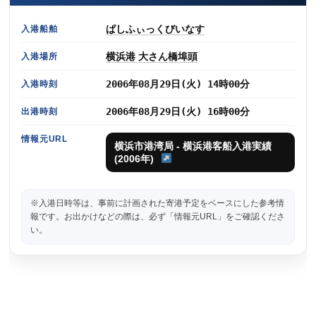
ぱしふぃっくびいなす
入港船舶
横浜港 大さん橋埠頭
入港場所
2006年08月29日(火) 14時00分
入港時刻
2006年08月29日(火) 16時00分
出港時刻
情報元URL
横浜市港湾局 - 横浜港客船入港実績
(2006年)
※入港日時等は、事前に計画された寄港予定をベースにした参考情
報です。お出かけなどの際は、必ず「情報元URL」をご確認くださ
い。