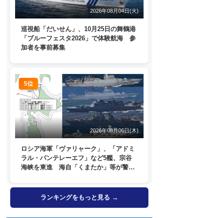
2026年08月04日(火)
巡視船「だいせん」、10月25日の舞鶴港
「ブルーフェスタ2026」で体験航海 参
加者を事前募集
5位
2026年08月06日(木)
ロシア海軍「ヴァリャーク」、「アドミ
ラル・パンテレーエフ」など5艦、宗谷
海峡を東進 海自「くまたか」等が警戒
監視
ランキングをもっと見る →