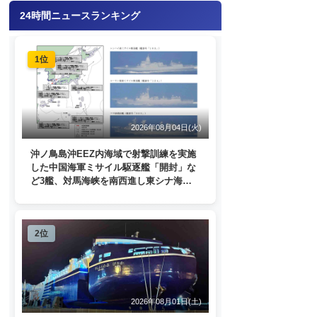
24時間ニュースランキング
1位
2026年08月04日(火)
沖ノ鳥島沖EEZ内海域で射撃訓練を実施
した中国海軍ミサイル駆逐艦「開封」な
ど3艦、対馬海峡を南西進し東シナ海
へ 日本列島を周回
2位
2026年08月01日(土)