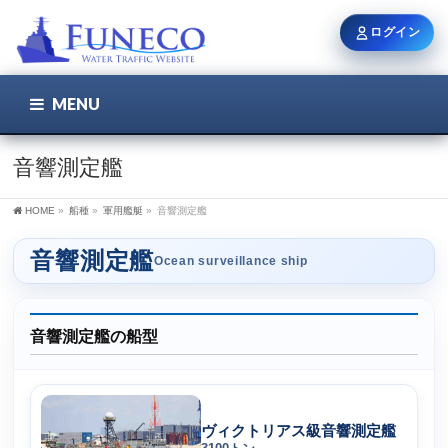
ログイン
MENU
こちら
ユーザー名 / メール
音響測定艦
HOME
»
船種
»
軍用艦艇
»
音響測定艦
パスワード
音響測定艦
Ocean surveillance ship
ログイン状態を保持
音響測定艦の船型
新規登録
パスワードを忘れた方
ヴィクトリアス級音響測定艦