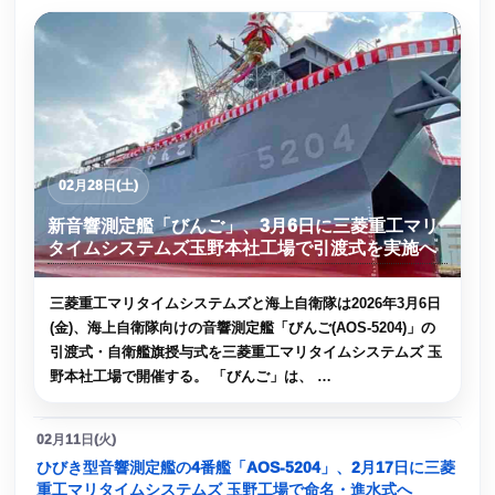
02月28日(土)
新音響測定艦「びんご」、3月6日に三菱重工マリ
タイムシステムズ玉野本社工場で引渡式を実施へ
三菱重工マリタイムシステムズと海上自衛隊は2026年3月6日
(金)、海上自衛隊向けの音響測定艦「びんご(AOS-5204)」の
引渡式・自衛艦旗授与式を三菱重工マリタイムシステムズ 玉
野本社工場で開催する。 「びんご」は、 …
02月11日(火)
ひびき型音響測定艦の4番艦「AOS-5204」、2月17日に三菱
重工マリタイムシステムズ 玉野工場で命名・進水式へ