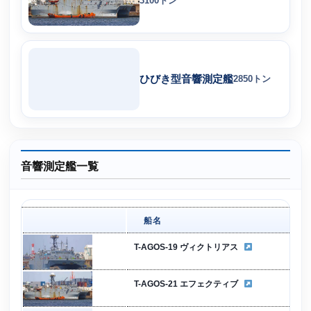
3100トン
ひびき型音響測定艦
2850トン
音響測定艦一覧
船名
T-AGOS-19 ヴィクトリアス
T-AGOS-21 エフェクティブ