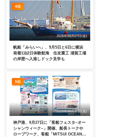
4位
2026年08月07日(金)
帆船「みらいへ」、9月5日と6日に横浜
発着1泊2日体験航海 住友重工 浦賀工場
の岸壁へ入港しドック見学も
5位
2026年08月07日(金)
神戸港、9月27日に「客船フェスタ~オー
シャンウィーク~」開催、船長トークや
ロープワーク、客船「MITSUI OCEAN