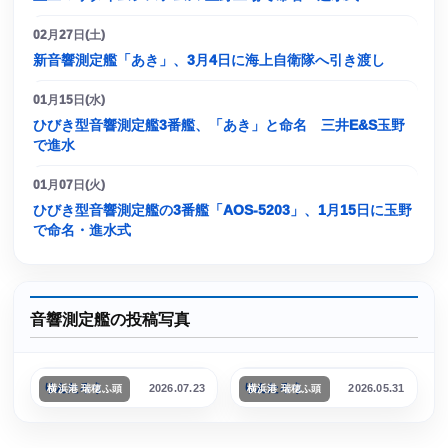
02月27日(土)
新音響測定艦「あき」、3月4日に海上自衛隊へ引き渡し
01月15日(水)
ひびき型音響測定艦3番艦、「あき」と命名 三井E&S玉野
で進水
01月07日(火)
ひびき型音響測定艦の3番艦「AOS-5203」、1月15日に玉野
で命名・進水式
音響測定艦の投稿写真
T-AGOS-21 エフェクティブ
T-AGOS-19 ヴィクトリアス
りんたろう
りんたろう
2026.07.23
2026.05.31
横浜港 瑞穂ふ頭
横浜港 瑞穂ふ頭