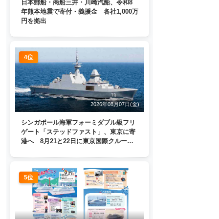
日本郵船・商船三井・川崎汽船、令和8
年熊本地震で寄付・義援金 各社1,000万
円を拠出
4位
2026年08月07日(金)
シンガポール海軍フォーミダブル級フリ
ゲート「ステッドファスト」、東京に寄
港へ 8月21と22日に東京国際クルーズ
ターミナルで一般公開
5位