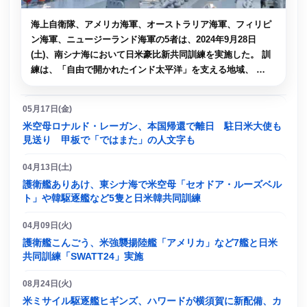
海上自衛隊、アメリカ海軍、オーストラリア海軍、フィリピ
ン海軍、ニュージーランド海軍の5者は、2024年9月28日
(土)、南シナ海において日米豪比新共同訓練を実施した。 訓
練は、「自由で開かれたインド太平洋」を支える地域、 …
05月17日(金)
米空母ロナルド・レーガン、本国帰還で離日 駐日米大使も
見送り 甲板で「ではまた」の人文字も
04月13日(土)
護衛艦ありあけ、東シナ海で米空母「セオドア・ルーズベル
ト」や韓駆逐艦など5隻と日米韓共同訓練
04月09日(火)
護衛艦こんごう、米強襲揚陸艦「アメリカ」など7艦と日米
共同訓練「SWATT24」実施
08月24日(火)
米ミサイル駆逐艦ヒギンズ、ハワードが横須賀に新配備、カ