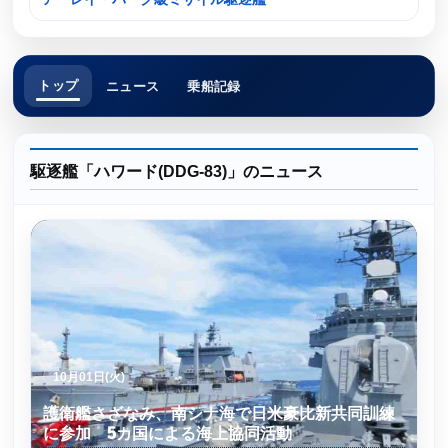
トップ
ニュース
乗船記録
駆逐艦「ハワード(DDG-83)」のニュース
10月01日(火)
護衛艦さざなみ、南シナ海で日米豪比新共同訓練
に参加 5カ国による海上協同活動