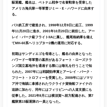
駆逐艦。艦名は、ベトナム戦争で名誉勲章を受章した
アメリカ海兵隊一等軍曹ジミー・E・ハワードに由来す
る。
バス鉄工所で建造され、1998年12月9日に起工、1999
年11月20日に進水、2001年10月20日に就役した。アー
レイ・バーク級フライトIIAに属し、艦尾格納庫を備え
てMH-60系ヘリコプター2機の運用に対応する。
初期はサンディエゴを母港とし、艦名の由来となった
ハワード一等軍曹の墓所があるフォート・ローズクラ
ンズ国立墓地沖を通過する際には敬礼を行うことで知
られた。2007年には戦闘効率賞とアーレイ・バーク・
フリート・トロフィーを受賞した。2008年にはソマリ
ア沖で海賊に拿捕されたウクライナ貨物船ファイナの
追跡に加わり、同年にはフィリピンへの人道支援にも
従事した。2021年8月には横須賀へ前方配備され、第7
艦隊第15駆逐隊の一員となった。