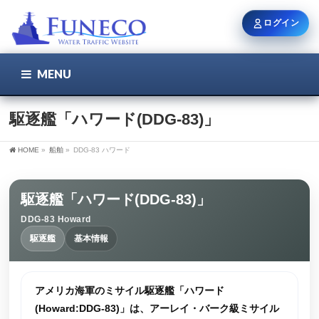
ログイン
MENU
こちら
ユーザー名 / メール
駆逐艦「ハワード(DDG-83)」
HOME
»
船舶
»
DDG-83 ハワード
パスワード
駆逐艦「ハワード(DDG-83)」
DDG-83 Howard
ログイン状態を保持
駆逐艦
基本情報
新規登録
パスワードを忘れた方
アメリカ海軍のミサイル駆逐艦「ハワード
(Howard:DDG-83)」は、アーレイ・バーク級ミサイル