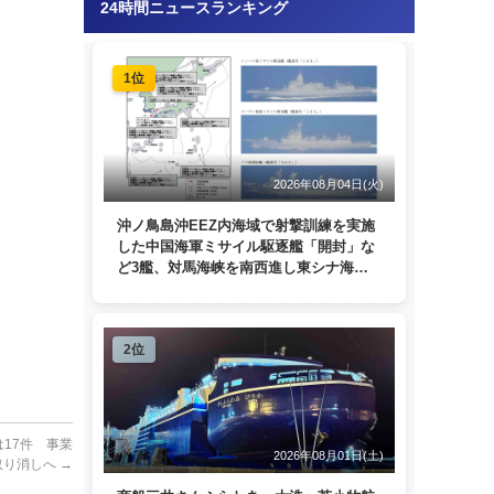
24時間ニュースランキング
1位
2026年08月04日(火)
沖ノ鳥島沖EEZ内海域で射撃訓練を実施
した中国海軍ミサイル駆逐艦「開封」な
ど3艦、対馬海峡を南西進し東シナ海
へ 日本列島を周回
2位
17件 事業
2026年08月01日(土)
取り消しへ
→