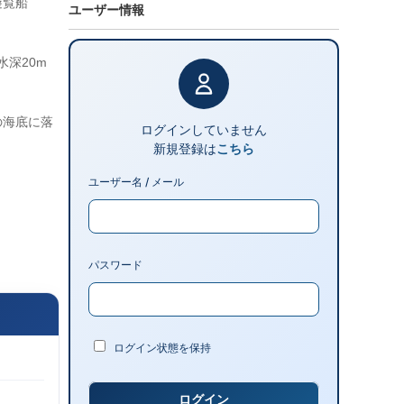
遊覧船
ユーザー情報
水深20m
の海底に落
ログインしていません
新規登録は
こちら
ユーザー名 / メール
パスワード
ログイン状態を保持