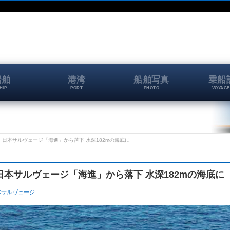
船舶
港湾
船舶写真
乗船
HIP
PORT
PHOTO
VOYAGE
、日本サルヴェージ「海進」から落下 水深182mの海底に
日本サルヴェージ「海進」から落下 水深182mの海底に
本サルヴェージ