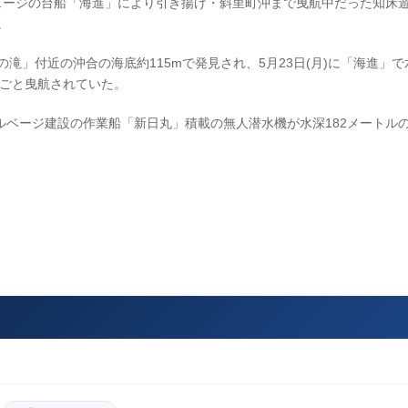
ルヴェージの台船「海進」により引き揚げ・斜里町沖まで曳航中だった知床
。
の滝」付近の沖合の海底約115mで発見され、5月23日(月)に「海進」で
」ごと曳航されていた。
ベージ建設の作業船「新日丸」積載の無人潜水機が水深182メートル