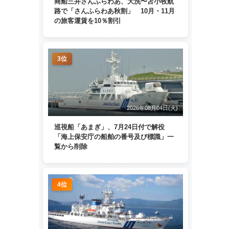
商船三井さんふらわあ、大洗〜苫小牧航
路で「さんふらわあ秋割」 10月・11月
の旅客運賃を10％割引
3位
2026年08月04日(火)
巡視船「あまぎ」、7月24日付で解役
「海上保安庁の船舶の番号及び標識」一
覧から削除
4位