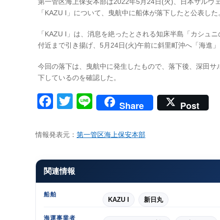
第一管区海上保安本部は2022年5月24日(火)、日本サ
「KAZU I」について、曳航中に船体が落下したと公表した
「KAZU I」は、消息を絶ったとされる知床半島「カシュニ
付近まで引き揚げ、5月24日(火)午前に斜里町沖へ「海進
今回の落下は、曳航中に発生したもので、落下後、深田サル
下しているのを確認した。
Facebook
Twitter
Line
Share
Post
情報発表元：
第一管区海上保安本部
関連情報
船舶
KAZU I
新日丸
海運事業者