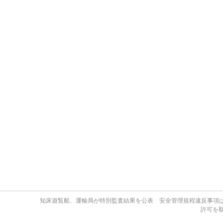
知床遊覧船、運輸局が特別監査結果を公表 安全管理規程違反事項は
許可を