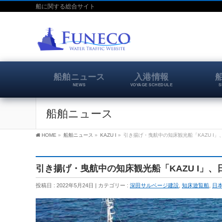
船に関する総合サイト
船舶ニュース
入港情報
NEWS
VOYAGE SCHEDULE
S
船舶ニュース
HOME
»
船舶ニュース
»
KAZU I
»
引き揚げ・曳航中の知床観光船「KAZU I」
引き揚げ・曳航中の知床観光船「KAZU I」、
投稿日 : 2022年5月24日
カテゴリー :
深田サルベージ建設
,
知床遊覧船
,
日