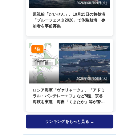
2026年08月04日(火)
巡視船「だいせん」、10月25日の舞鶴港
「ブルーフェスタ2026」で体験航海 参
加者を事前募集
5位
2026年08月06日(木)
ロシア海軍「ヴァリャーク」、「アドミ
ラル・パンテレーエフ」など5艦、宗谷
海峡を東進 海自「くまたか」等が警戒
監視
ランキングをもっと見る →