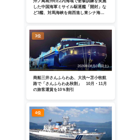
沖ノ鳥島沖EEZ内海域で射撃訓練を実施
した中国海軍ミサイル駆逐艦「開封」な
ど3艦、対馬海峡を南西進し東シナ海
へ 日本列島を周回
3位
2026年08月01日(土)
商船三井さんふらわあ、大洗〜苫小牧航
路で「さんふらわあ秋割」 10月・11月
の旅客運賃を10％割引
4位