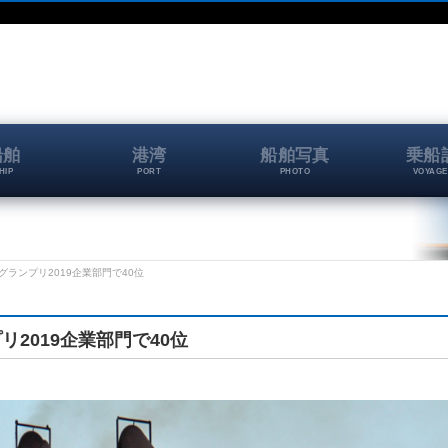
船舶
港湾
船舶写真
乗船
HIP
PORT
PHOTO
VOYAGE
ランプリ2019企業部門で40位
2019企業部門で40位