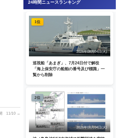
24時間ニュースランキング
1位
2026年08月04日(火)
巡視船「あまぎ」、7月24日付で解役
「海上保安庁の船舶の番号及び標識」一
覧から削除
2位
11/10
→
2026年08月04日(火)