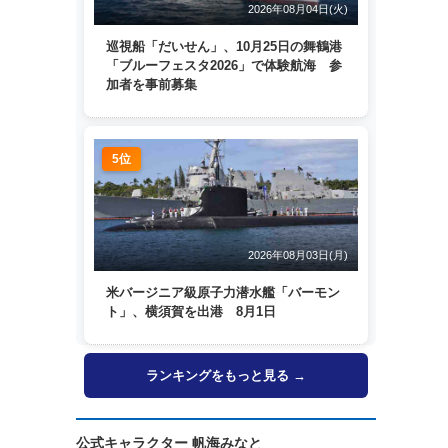
2026年08月04日(火)
巡視船「だいせん」、10月25日の舞鶴港
「ブルーフェスタ2026」で体験航海 参
加者を事前募集
5位
2026年08月03日(月)
米バージニア級原子力潜水艦「バーモン
ト」、横須賀を出港 8月1日
ランキングをもっと見る →
公式キャラクター 帆海みなと