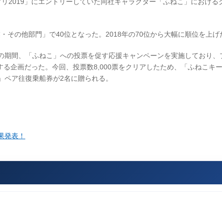
ンプリ2019」にエントリーしていた同社キャラクター「ふねこ」における
・その他部門」で40位となった。2018年の70位から大幅に順位を上げ
金)までの期間、「ふねこ」への投票を促す応援キャンペーンを実施しており
る企画だった。今回、投票数8,000票をクリアしたため、「ふねこキ
」ペア往復乗船券が2名に贈られる。
結果発表！