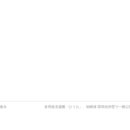
進水
多用途支援艦「ひうち」、柏崎港 西埠頭岸壁で一般公開 