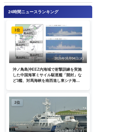
24時間ニュースランキング
1位
2026年08月04日(火)
沖ノ鳥島沖EEZ内海域で射撃訓練を実施
した中国海軍ミサイル駆逐艦「開封」な
ど3艦、対馬海峡を南西進し東シナ海
へ 日本列島を周回
2位
2026年08月04日(火)