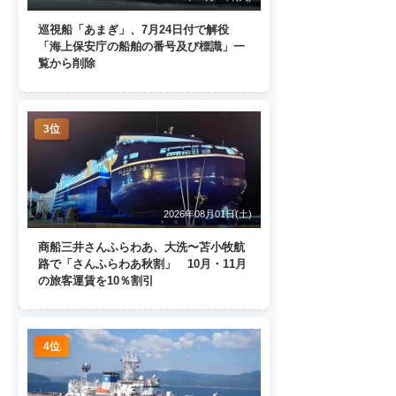
巡視船「あまぎ」、7月24日付で解役
「海上保安庁の船舶の番号及び標識」一
覧から削除
3位
2026年08月01日(土)
商船三井さんふらわあ、大洗〜苫小牧航
路で「さんふらわあ秋割」 10月・11月
の旅客運賃を10％割引
4位