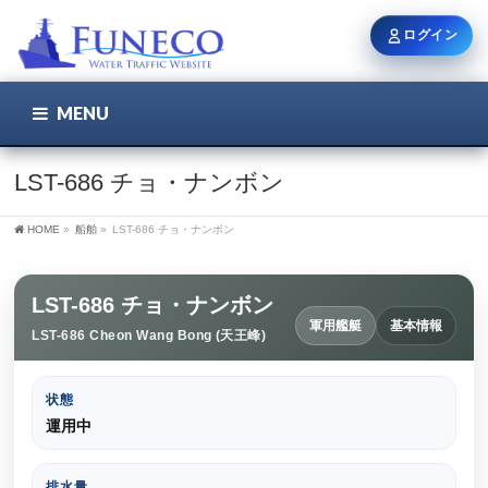
ログイン
MENU
こちら
ユーザー名 / メール
LST-686 チョ・ナンボン
HOME
»
船舶
»
LST-686 チョ・ナンボン
パスワード
LST-686 チョ・ナンボン
軍用艦艇
基本情報
LST-686 Cheon Wang Bong (天王峰)
ログイン状態を保持
状態
運用中
新規登録
パスワードを忘れた方
排水量