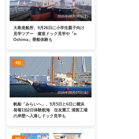
2026年08月08日(土)
大島造船所、9月26日に小学生親子向け
見学ツアー 建造ドック見学や「e-
Oshima」乗船体験も
4位
2026年08月07日(金)
帆船「みらいへ」、9月5日と6日に横浜
発着1泊2日体験航海 住友重工 浦賀工場
の岸壁へ入港しドック見学も
5位