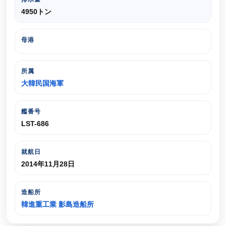
4950トン
母港
所属
大韓民国海軍
艦番号
LST-686
就航日
2014年11月28日
造船所
韓進重工業 影島造船所