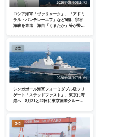
2026年08月06日(木)
ロシア海軍「ヴァリャーク」、「アドミ
ラル・パンテレーエフ」など5艦、宗谷
海峡を東進 海自「くまたか」等が警戒
監視
2位
2026年08月07日(金)
シンガポール海軍フォーミダブル級フリ
ゲート「ステッドファスト」、東京に寄
港へ 8月21と22日に東京国際クルーズ
ターミナルで一般公開
3位