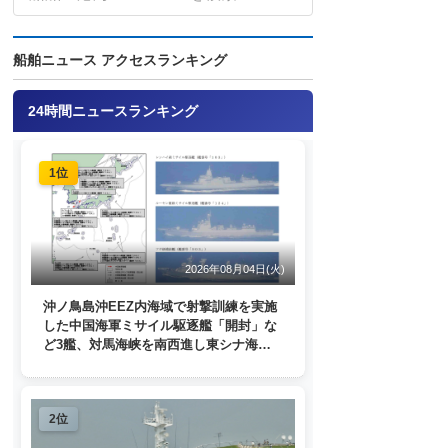
船舶ニュース アクセスランキング
24時間ニュースランキング
1位
2026年08月04日(火)
沖ノ鳥島沖EEZ内海域で射撃訓練を実施
した中国海軍ミサイル駆逐艦「開封」な
ど3艦、対馬海峡を南西進し東シナ海
へ 日本列島を周回
2位