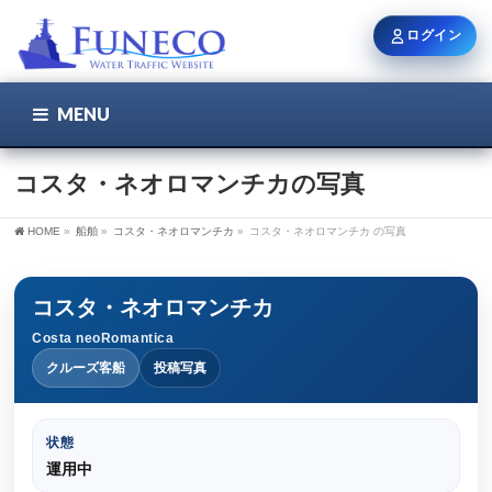
ログイン
MENU
こちら
ユーザー名 / メール
コスタ・ネオロマンチカの写真
HOME
»
船舶
»
コスタ・ネオロマンチカ
»
コスタ・ネオロマンチカ の写真
パスワード
コスタ・ネオロマンチカ
Costa neoRomantica
ログイン状態を保持
クルーズ客船
投稿写真
状態
新規登録
パスワードを忘れた方
運用中