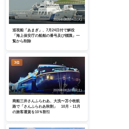
2026年08月04日(火)
巡視船「あまぎ」、7月24日付で解役
「海上保安庁の船舶の番号及び標識」一
覧から削除
3位
2026年08月01日(土)
商船三井さんふらわあ、大洗〜苫小牧航
路で「さんふらわあ秋割」 10月・11月
の旅客運賃を10％割引