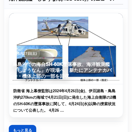
04月27日(土)
鳥島沖での海自SH-60K墜落事故、海洋観測艦
「しょうなん」が現場へ 新たにアンテナカバ
ー・機体上部の一部を回収
防衛省 海上幕僚監部は2024年4月26日(金)、伊豆諸島・鳥島
沖約270kmの海域で4月21日(日)に発生した海上自衛隊の2機
のSH-60Kの墜落事故に関して、4月24日(水)以降の捜索状況
について公表した。 4月26 …
もっと見る