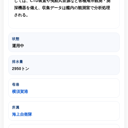
しては、CTD装置や曳航式音源など各種海洋観測・測
深機器を備え、収集データは艦内の観測室で分析処理
される。
状態
運用中
排水量
2950トン
母港
横須賀港
所属
海上自衛隊