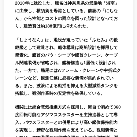
2010年に就役した。艦名は神奈川県の景勝地「湘南」
に由来し、横須賀を母港としている。前級の「にちな
ん」から性能とコストの両立を図った設計となってお
り、建造費は約188億円に抑えられた。
「しょうなん」は、退役が迫っていた「ふたみ」の後
継艦として建造され、船体構造は商船設計を採用して
簡素化。艦首のバウ・シーブや艦首クレーン、ケーブ
ル関連装備が省略され、艦橋構造も1層低く設計され
た。一方で、艦尾にはAフレーム・クレーンや中折式ク
レーンなど、観測任務に必要な装備が集約されてい
る。また、波浪による動揺を抑える大型減揺タンクを
搭載し、観測作業時の安定性を確保している。
機関には統合電気推進方式を採用し、海自で初めて360
度回転可能なアジマススラスターを主推進器として導
入。バウスラスターとの併用により高い艦位保持能力
を実現し、精密な観測作業を支えている。観測装備と