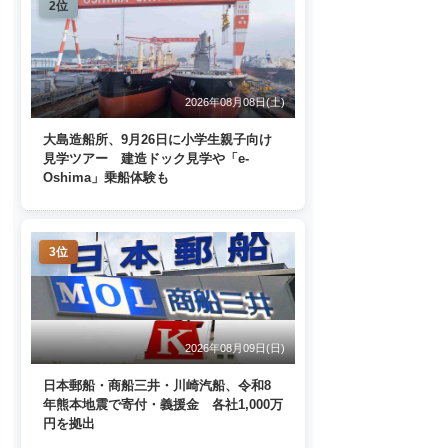
2位
2026年08月08日(土)
大島造船所、9月26日に小学生親子向け
見学ツアー 建造ドック見学や「e-
Oshima」乗船体験も
3位
2026年08月09日(日)
日本郵船・商船三井・川崎汽船、令和8
年熊本地震で寄付・義援金 各社1,000万
円を拠出