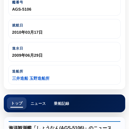
艦番号
AGS-5106
就航日
2010年03月17日
進水日
2009年06月29日
造船所
三井造船 玉野造船所
トップ
ニュース
乗船記録
海洋観測艦「しょうなん(AGS-5106)」のニュース