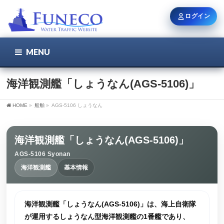
ログイン
MENU
こちら
ユーザー名 / メール
海洋観測艦「しょうなん(AGS-5106)」
HOME
»
船舶
»
AGS-5106 しょうなん
パスワード
海洋観測艦「しょうなん(AGS-5106)」
AGS-5106 Syonan
ログイン状態を保持
海洋観測艦
基本情報
新規登録
パスワードを忘れた方
海洋観測艦「しょうなん(AGS-5106)」は、海上自衛隊
が運用するしょうなん型海洋観測艦の1番艦であり、