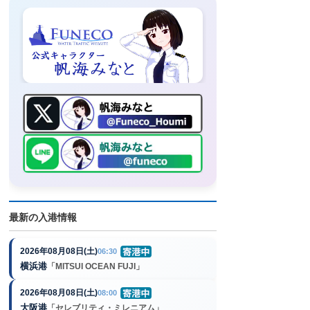
最新の入港情報
2026年08月08日(土)
06:30
横浜港
「MITSUI OCEAN FUJI」
2026年08月08日(土)
08:00
大阪港
「セレブリティ・ミレニアム」