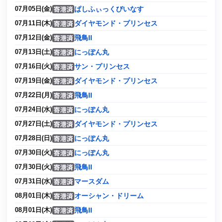
ぱしふぃっくびいなす
07月05日(金)
ダイヤモンド・プリンセス
07月11日(木)
飛鳥II
07月12日(金)
にっぽん丸
07月13日(土)
サン・プリンセス
07月16日(火)
ダイヤモンド・プリンセス
07月19日(金)
飛鳥II
07月22日(月)
にっぽん丸
07月24日(水)
ダイヤモンド・プリンセス
07月27日(土)
にっぽん丸
07月28日(日)
にっぽん丸
07月30日(火)
飛鳥II
07月30日(火)
マースダム
07月31日(水)
オーシャン・ドリーム
08月01日(木)
飛鳥II
08月01日(木)