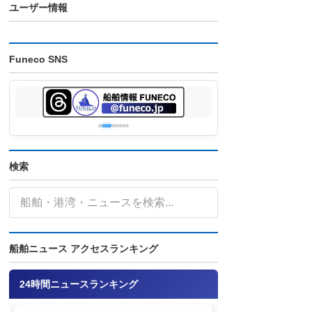
ユーザー情報
Funeco SNS
検索
船舶ニュース アクセスランキング
24時間ニュースランキング