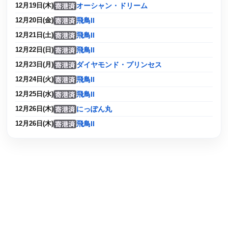
オーシャン・ドリーム
12月19日(木)
飛鳥II
12月20日(金)
飛鳥II
12月21日(土)
飛鳥II
12月22日(日)
ダイヤモンド・プリンセス
12月23日(月)
飛鳥II
12月24日(火)
飛鳥II
12月25日(水)
にっぽん丸
12月26日(木)
飛鳥II
12月26日(木)