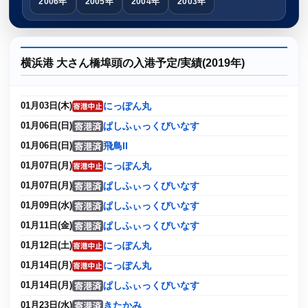
2006年
2005年
2004年
2003年
横浜港 大さん橋埠頭の入港予定/実績(2019年)
にっぽん丸
01月03日(木)
ぱしふぃっくびいなす
01月06日(日)
飛鳥II
01月06日(日)
にっぽん丸
01月07日(月)
ぱしふぃっくびいなす
01月07日(月)
ぱしふぃっくびいなす
01月09日(水)
ぱしふぃっくびいなす
01月11日(金)
にっぽん丸
01月12日(土)
にっぽん丸
01月14日(月)
ぱしふぃっくびいなす
01月14日(月)
きたかみ
01月23日(水)