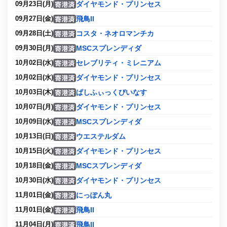
ダイヤモンド・プリンセス
09月23日(月)
飛鳥II
09月27日(金)
コスタ・ネオロマンチカ
09月28日(土)
MSCスプレンディダ
09月30日(月)
セレブリティ・ミレニアム
10月02日(水)
ダイヤモンド・プリンセス
10月02日(水)
ぱしふぃっくびいなす
10月03日(木)
ダイヤモンド・プリンセス
10月07日(月)
MSCスプレンディダ
10月09日(水)
ウエステルダム
10月13日(日)
ダイヤモンド・プリンセス
10月15日(火)
MSCスプレンディダ
10月18日(金)
ダイヤモンド・プリンセス
10月30日(水)
にっぽん丸
11月01日(金)
飛鳥II
11月01日(金)
飛鳥II
11月04日(月)