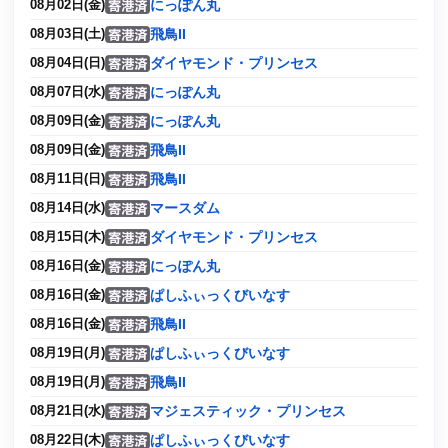
にっぽん丸
08月02日(金)
飛鳥II
08月03日(土)
ダイヤモンド・プリンセス
08月04日(日)
にっぽん丸
08月07日(水)
にっぽん丸
08月09日(金)
飛鳥II
08月09日(金)
飛鳥II
08月11日(日)
マースダム
08月14日(水)
ダイヤモンド・プリンセス
08月15日(木)
にっぽん丸
08月16日(金)
ぱしふぃっくびいなす
08月16日(金)
飛鳥II
08月16日(金)
ぱしふぃっくびいなす
08月19日(月)
飛鳥II
08月19日(月)
マジェスティック・プリンセス
08月21日(水)
ぱしふぃっくびいなす
08月22日(木)