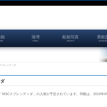
船舶
港湾
船舶写真
乗船
HIP
PORT
PHOTO
VOYAGE
MSCスプレンディダ
ィダ
頭に、「MSCスプレンディダ」の入港が予定されています。同船は、2019年0