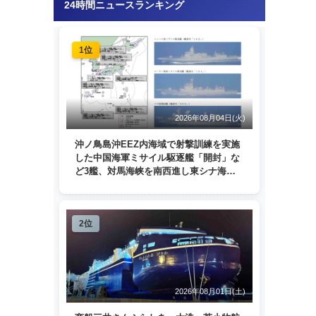
24時間ニュースランキング
1位
2026年08月04日(火)
沖ノ鳥島沖EEZ内海域で射撃訓練を実施
した中国海軍ミサイル駆逐艦「開封」な
ど3艦、対馬海峡を南西進し東シナ海
へ 日本列島を周回
2位
2026年08月01日(土)