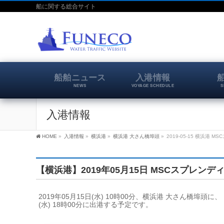
船に関する総合サイト
船舶ニュース
入港情報
NEWS
VOYAGE SCHEDULE
S
入港情報
HOME
»
入港情報
»
横浜港
»
横浜港 大さん橋埠頭
»
2019-05-15 横浜港 
【横浜港】2019年05月15日 MSCスプレンデ
2019年05月15日(水) 10時00分、横浜港 大さん橋埠
(水) 18時00分に出港する予定です。