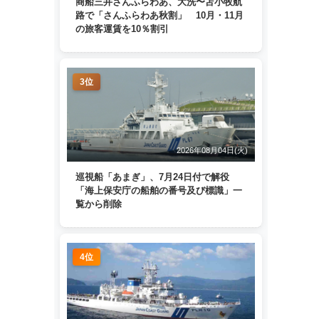
商船三井さんふらわあ、大洗〜苫小牧航
路で「さんふらわあ秋割」 10月・11月
の旅客運賃を10％割引
3位
2026年08月04日(火)
巡視船「あまぎ」、7月24日付で解役
「海上保安庁の船舶の番号及び標識」一
覧から削除
4位