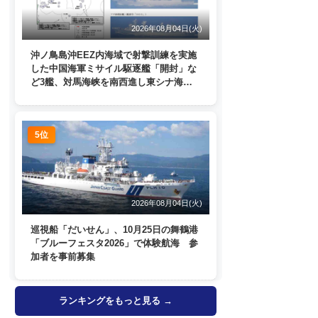
2026年08月04日(火)
沖ノ鳥島沖EEZ内海域で射撃訓練を実施
した中国海軍ミサイル駆逐艦「開封」な
ど3艦、対馬海峡を南西進し東シナ海
へ 日本列島を周回
5位
2026年08月04日(火)
巡視船「だいせん」、10月25日の舞鶴港
「ブルーフェスタ2026」で体験航海 参
加者を事前募集
ランキングをもっと見る →