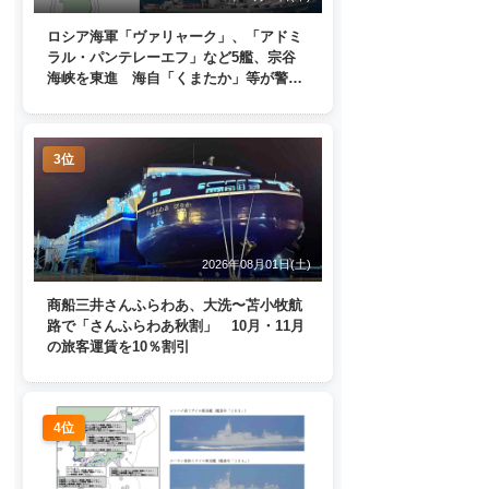
ロシア海軍「ヴァリャーク」、「アドミ
ラル・パンテレーエフ」など5艦、宗谷
海峡を東進 海自「くまたか」等が警戒
監視
3位
2026年08月01日(土)
商船三井さんふらわあ、大洗〜苫小牧航
路で「さんふらわあ秋割」 10月・11月
の旅客運賃を10％割引
4位