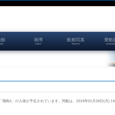
船舶
港湾
船舶写真
乗船
HIP
PORT
PHOTO
VOYAGE
I
、「飛鳥II」の入港が予定されています。同船は、2019年01月28日(月) 1