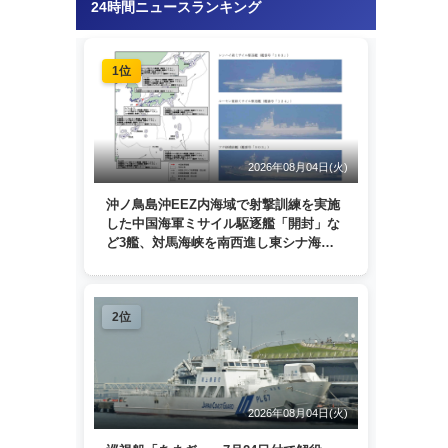
24時間ニュースランキング
1位
2026年08月04日(火)
沖ノ鳥島沖EEZ内海域で射撃訓練を実施
した中国海軍ミサイル駆逐艦「開封」な
ど3艦、対馬海峡を南西進し東シナ海
へ 日本列島を周回
2位
2026年08月04日(火)