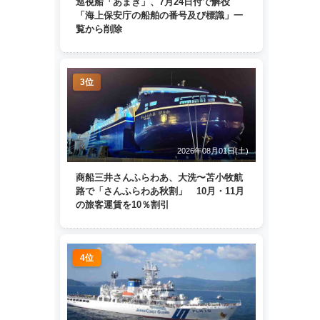
巡視船「あまぎ」、7月24日付で解役
「海上保安庁の船舶の番号及び標識」一
覧から削除
3位
2026年08月01日(土)
商船三井さんふらわあ、大洗〜苫小牧航
路で「さんふらわあ秋割」 10月・11月
の旅客運賃を10％割引
4位