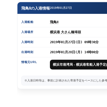
飛鳥IIの入港情報
2019年01月27日
飛鳥II
入港船舶
横浜港 大さん橋埠頭
入港場所
2019年01月27日(日) 09時30分
入港時刻
2019年01月28日(月) 14時00分
出港時刻
情報元URL
横浜市港湾局 - 横浜港客船入港予定(
※入港日時等は、事前に計画された寄港予定をベースにした参考