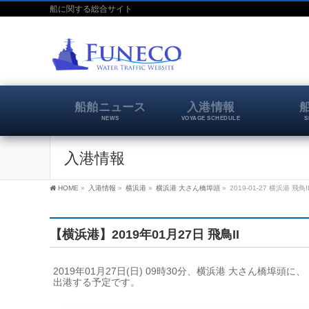
船に関する総合サイト
船舶ニュース
入港情報
NEWS
VOYAGE SCHEDULE
S
入港情報
HOME
»
入港情報
»
横浜港
»
横浜港 大さん橋埠頭
»
2019-01-27 横浜港 飛鳥I
【横浜港】2019年01月27日 飛鳥II
2019年01月27日(日) 09時30分、横浜港 大さん橋埠頭に
出港する予定です。