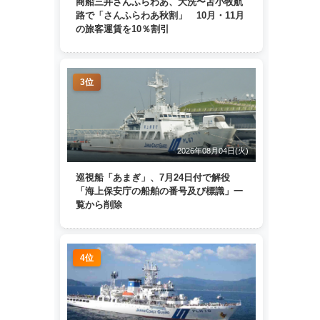
商船三井さんふらわあ、大洗〜苫小牧航
路で「さんふらわあ秋割」 10月・11月
の旅客運賃を10％割引
3位
2026年08月04日(火)
巡視船「あまぎ」、7月24日付で解役
「海上保安庁の船舶の番号及び標識」一
覧から削除
4位