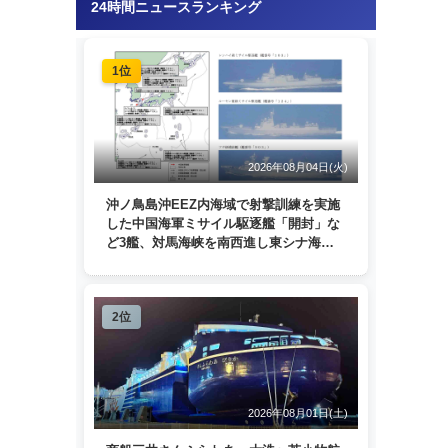
24時間ニュースランキング
1位
2026年08月04日(火)
沖ノ鳥島沖EEZ内海域で射撃訓練を実施
した中国海軍ミサイル駆逐艦「開封」な
ど3艦、対馬海峡を南西進し東シナ海
へ 日本列島を周回
2位
2026年08月01日(土)