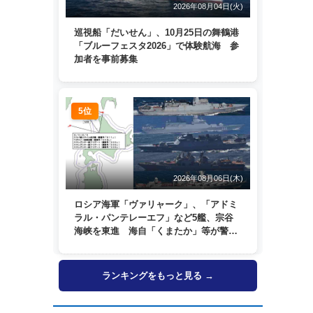
2026年08月04日(火)
巡視船「だいせん」、10月25日の舞鶴港
「ブルーフェスタ2026」で体験航海 参
加者を事前募集
5位
2026年08月06日(木)
ロシア海軍「ヴァリャーク」、「アドミ
ラル・パンテレーエフ」など5艦、宗谷
海峡を東進 海自「くまたか」等が警戒
監視
ランキングをもっと見る →