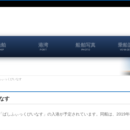
船舶
港湾
船舶写真
乗船
HIP
PORT
PHOTO
VOYAGE
ぱしふぃっくびいなす
いなす
頭に、「ぱしふぃっくびいなす」の入港が予定されています。同船は、2019年0