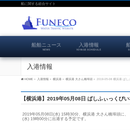
船に関する総合サイト
船舶ニュース
入港情報
NEWS
VOYAGE SCHEDULE
S
入港情報
HOME
»
入港情報
»
横浜港
»
横浜港 大さん橋埠頭
»
2019-05-08 横浜港 
【横浜港】2019年05月08日 ぱしふぃっくび
2019年05月08日(水) 15時30分、横浜港 大さん橋埠
(水) 19時00分に出港する予定です。