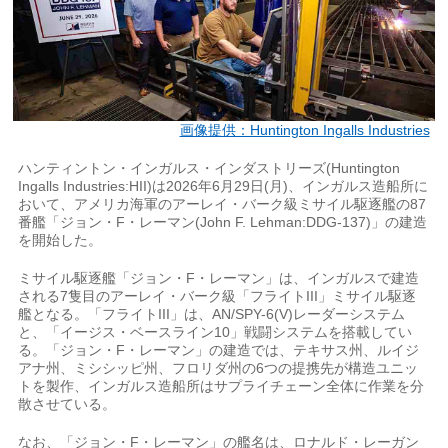
画像提供：Huntington Ingalls Industries
ハンティントン・インガルス・インダストリーズ(Huntington
Ingalls Industries:HII)は2026年6月29日(月)、インガルス造船所に
おいて、アメリカ海軍のアーレイ・バーク級ミサイル駆逐艦の87
番艦「ジョン・F・レーマン(John F. Lehman:DDG-137)」の建造
を開始した。
ミサイル駆逐艦「ジョン・F・レーマン」は、インガルスで建造
される7隻目のアーレイ・バーク級「フライトIII」ミサイル駆逐
艦となる。「フライトIII」は、AN/SPY-6(V)レーダーシステム
と、「イージス・ベースライン10」戦闘システムを搭載してい
る。「ジョン・F・レーマン」の建造では、テキサス州、ルイジ
アナ州、ミシシッピ州、フロリダ州の6つの提携先が構造ユニッ
トを製作、インガルス造船所はサプライチェーン全体に作業を分
散させている。
なお、「ジョン・F・レーマン」の艦名は、ロナルド・レーガン