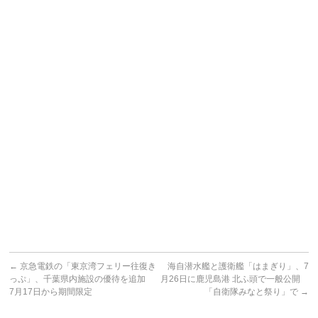
←
京急電鉄の「東京湾フェリー往復き
海自潜水艦と護衛艦「はまぎり」、7
っぷ」、千葉県内施設の優待を追加
月26日に鹿児島港 北ふ頭で一般公開
7月17日から期間限定
「自衛隊みなと祭り」で
→