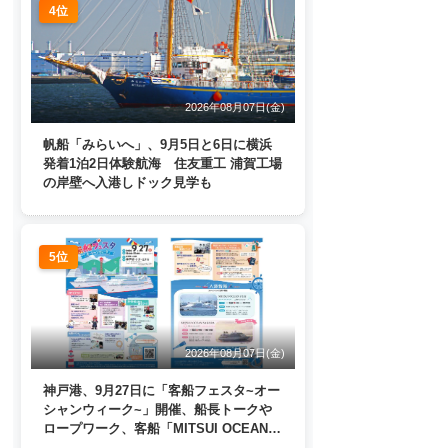
4位
2026年08月07日(金)
帆船「みらいへ」、9月5日と6日に横浜
発着1泊2日体験航海 住友重工 浦賀工場
の岸壁へ入港しドック見学も
5位
2026年08月07日(金)
神戸港、9月27日に「客船フェスタ~オー
シャンウィーク~」開催、船長トークや
ロープワーク、客船「MITSUI OCEAN
FUJI」歓送も