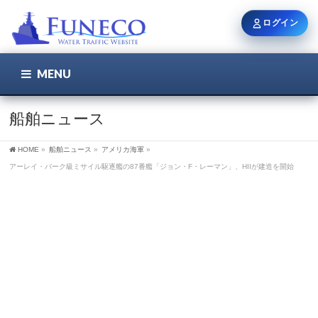
ログイン
MENU
こちら
ユーザー名 / メール
船舶ニュース
HOME
»
船舶ニュース
»
アメリカ海軍
»
パスワード
アーレイ・バーク級ミサイル駆逐艦の87番艦「ジョン・F・レーマン」、HIIが建造を開始
ログイン状態を保持
新規登録
パスワードを忘れた方