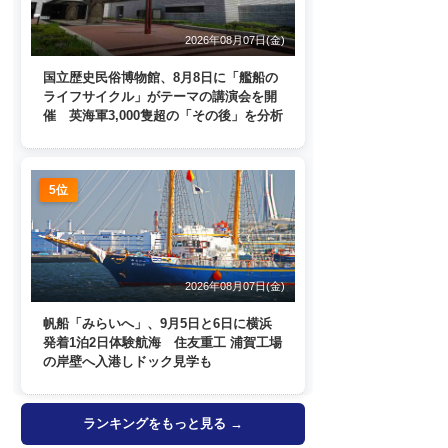
2026年08月07日(金)
国立歴史民俗博物館、8月8日に「艦船の
ライフサイクル」がテーマの講演会を開
催 英海軍3,000隻超の「その後」を分析
5位
2026年08月07日(金)
帆船「みらいへ」、9月5日と6日に横浜
発着1泊2日体験航海 住友重工 浦賀工場
の岸壁へ入港しドック見学も
ランキングをもっと見る →