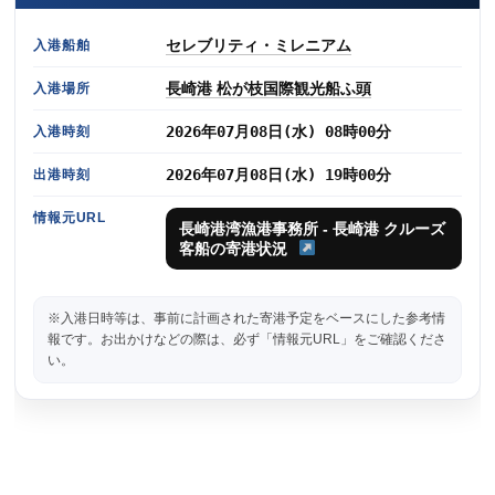
セレブリティ・ミレニアム
入港船舶
長崎港 松が枝国際観光船ふ頭
入港場所
2026年07月08日(水) 08時00分
入港時刻
2026年07月08日(水) 19時00分
出港時刻
情報元URL
長崎港湾漁港事務所 - 長崎港 クルーズ
客船の寄港状況
※入港日時等は、事前に計画された寄港予定をベースにした参考情
報です。お出かけなどの際は、必ず「情報元URL」をご確認くださ
い。