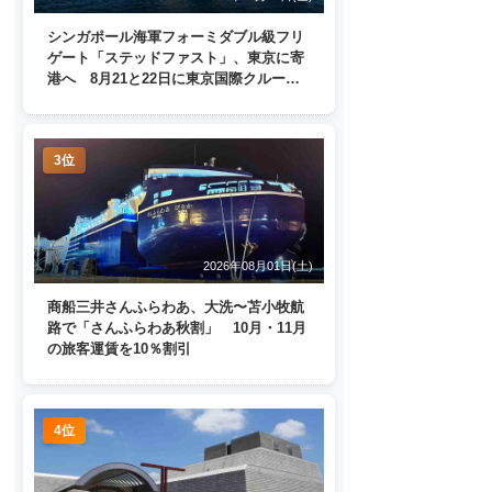
シンガポール海軍フォーミダブル級フリ
ゲート「ステッドファスト」、東京に寄
港へ 8月21と22日に東京国際クルーズ
ターミナルで一般公開
3位
2026年08月01日(土)
商船三井さんふらわあ、大洗〜苫小牧航
路で「さんふらわあ秋割」 10月・11月
の旅客運賃を10％割引
4位