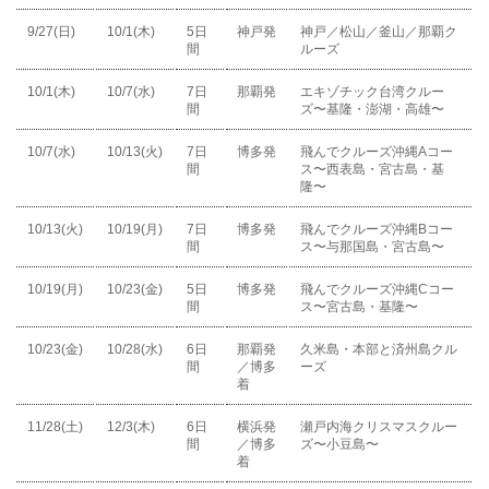
9/27(日)
10/1(木)
5日
神戸発
神戸／松山／釜山／那覇ク
間
ルーズ
10/1(木)
10/7(水)
7日
那覇発
エキゾチック台湾クルー
間
ズ〜基隆・澎湖・高雄〜
10/7(水)
10/13(火)
7日
博多発
飛んでクルーズ沖縄Aコー
間
ス〜西表島・宮古島・基
隆〜
10/13(火)
10/19(月)
7日
博多発
飛んでクルーズ沖縄Bコー
間
ス〜与那国島・宮古島〜
10/19(月)
10/23(金)
5日
博多発
飛んでクルーズ沖縄Cコー
間
ス〜宮古島・基隆〜
10/23(金)
10/28(水)
6日
那覇発
久米島・本部と済州島クル
間
／博多
ーズ
着
11/28(土)
12/3(木)
6日
横浜発
瀬戸内海クリスマスクルー
間
／博多
ズ〜小豆島〜
着