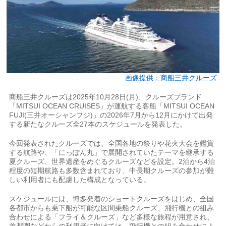
画像提供：商船三井クルーズ
商船三井クルーズは2025年10月28日(月)、クルーズブランド
「MITSUI OCEAN CRUISES」が運航する客船「MITSUI OCEAN
FUJI(三井オーシャンフジ)」の2026年7月から12月にかけて出発
する新たなクルーズ全27本のスケジュールを発表した。
今回発表されたクルーズでは、全国各地の祭りや花火大会を鑑賞
する航路や、「にっぽん丸」で展開されていたテーマを継承する
夏クルーズ、世界遺産をめぐるクルーズなどを設定。2泊から4泊
程度の短期航路も多数含まれており、中長期クルーズの参加が難
しい利用者にも配慮した構成となっている。
スケジュールには、博多発着のショートクルーズをはじめ、全国
各都市からも乗下船が可能な区間乗船クルーズ、飛行機との組み
合わせによる「フライ＆クルーズ」など多様な旅程が用意され、
首都圏などからの利用者に向けては、飛行機との組み合わせによ