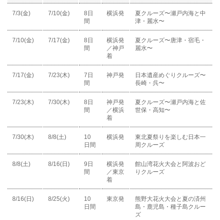
7/3(金)
7/10(金)
8日
横浜発
夏クルーズ〜瀬戸内海と中
間
津・麗水〜
7/10(金)
7/17(金)
8日
横浜発
夏クルーズ〜唐津・宿毛・
間
／神戸
麗水〜
着
7/17(金)
7/23(木)
7日
神戸発
日本遺産めぐりクルーズ〜
間
長崎・呉〜
7/23(木)
7/30(木)
8日
神戸発
夏クルーズ〜瀬戸内海と佐
間
／横浜
世保・高知〜
着
7/30(木)
8/8(土)
10
横浜発
東北夏祭りを楽しむ日本一
日間
周クルーズ
8/8(土)
8/16(日)
9日
横浜発
館山湾花火大会と阿波おど
間
／東京
りクルーズ
着
8/16(日)
8/25(火)
10
東京発
熊野大花火大会と夏の済州
日間
島・鹿児島・種子島クルー
ズ