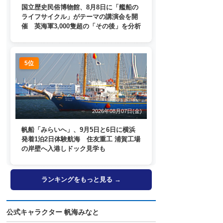
国立歴史民俗博物館、8月8日に「艦船の
ライフサイクル」がテーマの講演会を開
催 英海軍3,000隻超の「その後」を分析
5位
2026年08月07日(金)
帆船「みらいへ」、9月5日と6日に横浜
発着1泊2日体験航海 住友重工 浦賀工場
の岸壁へ入港しドック見学も
ランキングをもっと見る →
公式キャラクター 帆海みなと