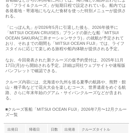
る「フライ＆クルーズ」が短期日程で設定されている。船内では
各発着地・寄港地にちなんだ食材を使った特別メニューが提供さ
れる。
「にっぽん丸」が2026年5月に引退した後も、2026年後半に
「MITSUI OCEAN CRUISES」ブランドの新たな船「MITSUI
OCEAN SAKURA(三井オーシャンサクラ)」の就航が予定されて
おり、それまでの期間も「MITSUI OCEAN FUJI」では、ライフ
スタイルに応じて楽しめる旅程や船内体験が提供される予定。
なお、今回発表された新クルーズの仮予約受付は、2025年11月
17日(月)から開始される予定。詳細は同社ウェブサイトや速報版
パンフレットで確認できる。
クルーズ内容には、北海道や九州を巡る夏季の航路や、熊野・館
山・種子島などで花火大会を楽しむコース、世界遺産をめぐる航
路、さらに年末年始のグアム・サイパンクルーズなどが含まれ
る。
■クルーズ客船「MITSUI OCEAN FUJI」2026年7月〜12月クルー
ズ一覧
出発日
帰着日
日数
出発港
クルーズタイトル