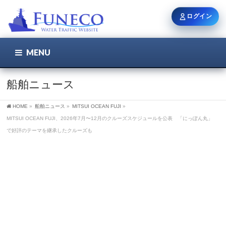
ログイン
MENU
こちら
ユーザー名 / メール
船舶ニュース
HOME
»
船舶ニュース
»
MITSUI OCEAN FUJI
»
パスワード
MITSUI OCEAN FUJI、2026年7月〜12月のクルーズスケジュールを公表 「にっぽん丸」
で好評のテーマを継承したクルーズも
ログイン状態を保持
新規登録
パスワードを忘れた方