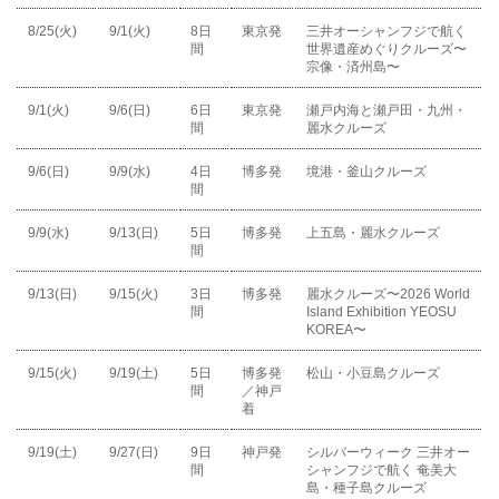
8/25(火)
9/1(火)
8日
東京発
三井オーシャンフジで航く
間
世界遺産めぐりクルーズ〜
宗像・済州島〜
9/1(火)
9/6(日)
6日
東京発
瀬戸内海と瀬戸田・九州・
間
麗水クルーズ
9/6(日)
9/9(水)
4日
博多発
境港・釜山クルーズ
間
9/9(水)
9/13(日)
5日
博多発
上五島・麗水クルーズ
間
9/13(日)
9/15(火)
3日
博多発
麗水クルーズ〜2026 World
間
Island Exhibition YEOSU
KOREA〜
9/15(火)
9/19(土)
5日
博多発
松山・小豆島クルーズ
間
／神戸
着
9/19(土)
9/27(日)
9日
神戸発
シルバーウィーク 三井オー
間
シャンフジで航く 奄美大
島・種子島クルーズ