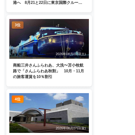
港へ 8月21と22日に東京国際クルーズ
ターミナルで一般公開
3位
2026年08月01日(土)
商船三井さんふらわあ、大洗〜苫小牧航
路で「さんふらわあ秋割」 10月・11月
の旅客運賃を10％割引
4位
2026年08月07日(金)