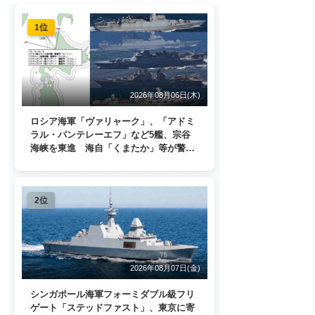
1位
2026年08月06日(木)
ロシア海軍「ヴァリャーク」、「アドミ
ラル・パンテレーエフ」など5艦、宗谷
海峡を東進 海自「くまたか」等が警戒
監視
2位
2026年08月07日(金)
シンガポール海軍フォーミダブル級フリ
ゲート「ステッドファスト」、東京に寄