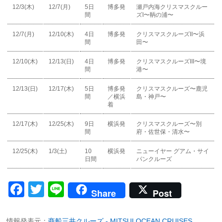
12/3(木)
12/7(月)
5日
博多発
瀬戸内海クリスマスクルー
間
ズI〜鞆の浦〜
12/7(月)
12/10(木)
4日
博多発
クリスマスクルーズII〜浜
間
田〜
12/10(木)
12/13(日)
4日
博多発
クリスマスクルーズIII〜境
間
港〜
12/13(日)
12/17(木)
5日
博多発
クリスマスクルーズ〜鹿児
間
／横浜
島・神戸〜
着
12/17(木)
12/25(木)
9日
横浜発
クリスマスクルーズ〜別
間
府・佐世保・清水〜
12/25(木)
1/3(土)
10
横浜発
ニューイヤー グアム・サイ
日間
パンクルーズ
Facebook
Twitter
Line
Share
Post
情報発表元：
商船三井クルーズ - MITSUI OCEAN CRUISES、