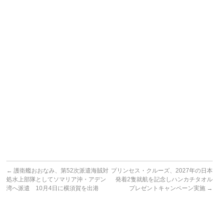
←
護衛艦おおなみ、第52次派遣海賊対
プリンセス・クルーズ、2027年の日本
処水上部隊としてソマリア沖・アデン
発着2隻就航を記念しハンカチタオル
湾へ派遣 10月4日に横須賀を出港
プレゼントキャンペーン実施
→