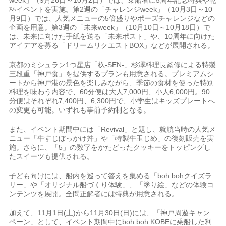
杯イベントを実施。第2週の「チャレンジweek」（10月3日～10
月9日）では、人気メニューの5倍盛りやポーズチャレンジなどの
企画を用意。第3週の「未来week」（10月10日～10月18日）で
は、未来に向けた手紙を送る「未来ポスト」や、10周年に向けた
アイデアを募る「ドリームリクエストBOX」などが展開される。
京都のミシュラン1つ星店「杦-SEN-」杉澤料理長監修による特製
三段重「神戸食」を提供するプランも用意される。プレミアムシ
ートから神戸港の景色を楽しみながら、季節の食材を使った特別
料理を味わう内容で、60分便は大人7,000円、小人6,000円。90
分便はそれぞれ7,400円、6,300円で、小学生はキッズプレートへ
の変更も可能。いずれも事前予約制となる。
また、イベント期間中には「Revival」と題し、就航当時の人気メ
ニュー「牛すじぼっかけ丼」や「特製牛玉じめ」の復刻販売を実
施。さらに、「5」の数字をかたどったクッキーをトッピングし
たスイーツも提供される。
子ども向けには、船内を巡って答えを集める「boh bohクイズラ
リー」や「オリジナル船づくり体験」、「塗り絵」などの体験コ
ンテンツを展開。全問正解者には特典が用意される。
加えて、11月1日(土)から11月30日(日)には、「神戸周遊キャン
ペーン」として、イベント期間中にboh boh KOBEに乗船した利