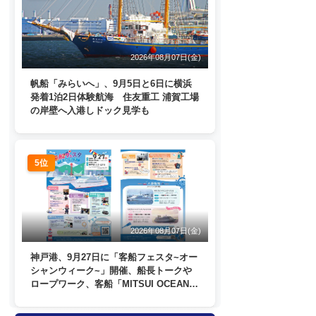
2026年08月07日(金)
帆船「みらいへ」、9月5日と6日に横浜
発着1泊2日体験航海 住友重工 浦賀工場
の岸壁へ入港しドック見学も
5位
2026年08月07日(金)
神戸港、9月27日に「客船フェスタ~オー
シャンウィーク~」開催、船長トークや
ロープワーク、客船「MITSUI OCEAN
FUJI」歓送も