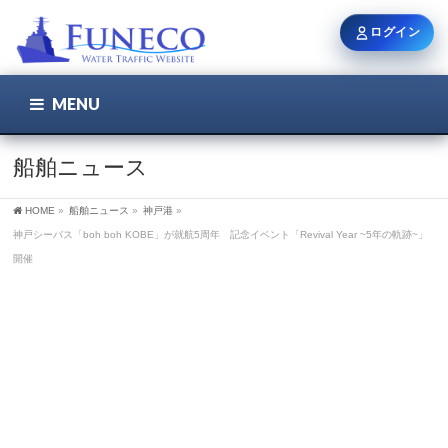
ログイン
MENU
こちら
ユーザー名 / メール
船舶ニュース
HOME
»
船舶ニュース
»
神戸港
»
パスワード
神戸シーバス「boh boh KOBE」が就航5周年 記念イベント「Revival Year ~5年の軌跡~」
開催
ログイン状態を保持
新規登録
パスワードを忘れた方