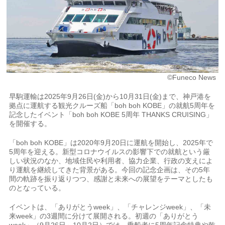
©Funeco News
早駒運輸は2025年9月26日(金)から10月31日(金)まで、神戸港を
拠点に運航する観光クルーズ船「boh boh KOBE」の就航5周年を
記念したイベント「boh boh KOBE 5周年 THANKS CRUISING」
を開催する。
「boh boh KOBE」は2020年9月20日に運航を開始し、2025年で
5周年を迎える。新型コロナウイルスの影響下での就航という厳
しい状況のなか、地域住民や利用者、協力企業、行政の支えによ
り運航を継続してきた背景がある。今回の記念企画は、その5年
間の軌跡を振り返りつつ、感謝と未来への展望をテーマとしたも
のとなっている。
イベントは、「ありがとうweek」、「チャレンジweek」、「未
来week」の3週間に分けて展開される。初週の「ありがとう
week」（9月26日～10月2日）では、乗船者に5周年記念特典や乾