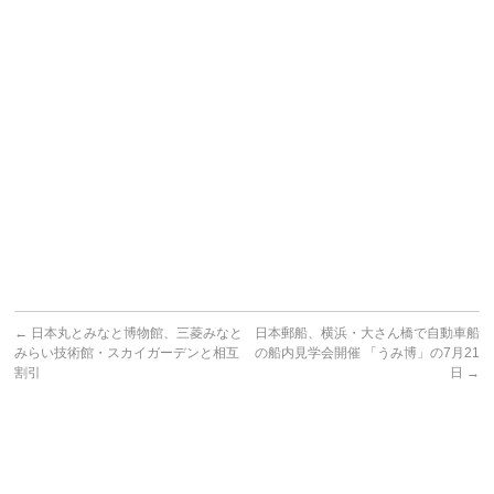
←
日本丸とみなと博物館、三菱みなと
日本郵船、横浜・大さん橋で自動車船
みらい技術館・スカイガーデンと相互
の船内見学会開催 「うみ博」の7月21
割引
日
→