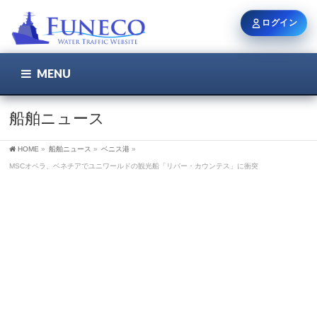
ログイン
MENU
こちら
ユーザー名 / メール
船舶ニュース
HOME
»
船舶ニュース
»
ベニス港
»
パスワード
MSCオペラ、ベネチアでユニワールドの観光船「リバー・カウンテス」に衝突
ログイン状態を保持
新規登録
パスワードを忘れた方