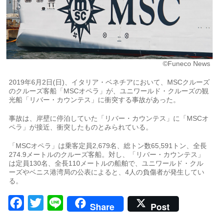
©Funeco News
2019年6月2日(日)、イタリア・ベネチアにおいて、MSCクルーズ
のクルーズ客船「MSCオペラ」が、ユニワールド・クルーズの観
光船「リバー・カウンテス」に衝突する事故があった。
事故は、岸壁に停泊していた「リバー・カウンテス」に「MSCオ
ペラ」が接近、衝突したものとみられている。
「MSCオペラ」は乗客定員2,679名、総トン数65,591トン、全長
274.9メートルのクルーズ客船。対し、「リバー・カウンテス」
は定員130名、全長110メートルの船舶で、ユニワールド・クル
ーズやベニス港湾局の公表によると、4人の負傷者が発生してい
る。
Facebook
Twitter
Line
Share
Post