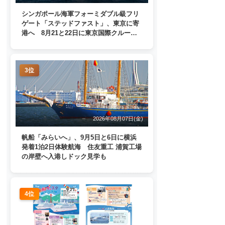
シンガポール海軍フォーミダブル級フリ
ゲート「ステッドファスト」、東京に寄
港へ 8月21と22日に東京国際クルーズ
ターミナルで一般公開
3位
2026年08月07日(金)
帆船「みらいへ」、9月5日と6日に横浜
発着1泊2日体験航海 住友重工 浦賀工場
の岸壁へ入港しドック見学も
4位