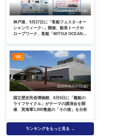
2026年08月07日(金)
神戸港、9月27日に「客船フェスタ~オー
シャンウィーク~」開催、船長トークや
ロープワーク、客船「MITSUI OCEAN
FUJI」歓送も
5位
2026年08月07日(金)
国立歴史民俗博物館、8月8日に「艦船の
ライフサイクル」がテーマの講演会を開
催 英海軍3,000隻超の「その後」を分析
ランキングをもっと見る →