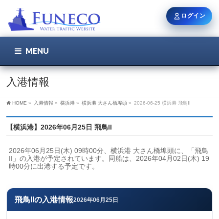
ログイン
MENU
こちら
ユーザー名 / メール
入港情報
HOME
»
入港情報
»
横浜港
»
横浜港 大さん橋埠頭
»
2026-06-25 横浜港 飛鳥II
パスワード
【横浜港】2026年06月25日 飛鳥II
2026年06月25日(木) 09時00分、横浜港 大さん橋埠頭に、「飛鳥
ログイン状態を保持
II」の入港が予定されています。同船は、2026年04月02日(木) 19
時00分に出港する予定です。
新規登録
パスワードを忘れた方
飛鳥IIの入港情報
2026年06月25日