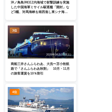
沖ノ鳥島沖EEZ内海域で射撃訓練を実施
した中国海軍ミサイル駆逐艦「開封」な
ど3艦、対馬海峡を南西進し東シナ海
へ 日本列島を周回
3位
2026年08月01日(土)
商船三井さんふらわあ、大洗〜苫小牧航
路で「さんふらわあ秋割」 10月・11月
の旅客運賃を10％割引
4位