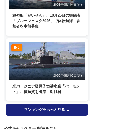
2026年08月04日(火)
巡視船「だいせん」、10月25日の舞鶴港
「ブルーフェスタ2026」で体験航海 参
加者を事前募集
5位
2026年08月03日(月)
米バージニア級原子力潜水艦「バーモン
ト」、横須賀を出港 8月1日
ランキングをもっと見る →
公式キャラクター 帆海みなと