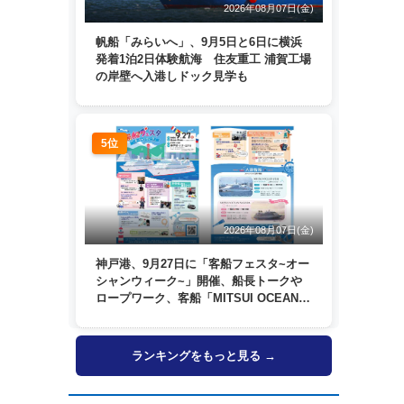
2026年08月07日(金)
帆船「みらいへ」、9月5日と6日に横浜
発着1泊2日体験航海 住友重工 浦賀工場
の岸壁へ入港しドック見学も
5位
2026年08月07日(金)
神戸港、9月27日に「客船フェスタ~オー
シャンウィーク~」開催、船長トークや
ロープワーク、客船「MITSUI OCEAN
FUJI」歓送も
ランキングをもっと見る →