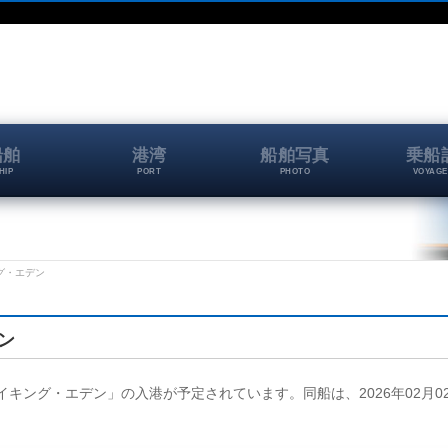
船舶
港湾
船舶写真
乗船
HIP
PORT
PHOTO
VOYAGE
ング・エデン
ン
「バイキング・エデン」の入港が予定されています。同船は、2026年02月02日