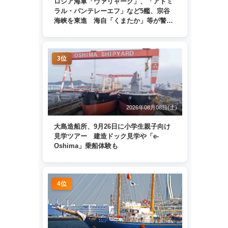
ロシア海軍「ヴァリャーク」、「アドミ
ラル・パンテレーエフ」など5艦、宗谷
海峡を東進 海自「くまたか」等が警戒
監視
3位
2026年08月08日(土)
大島造船所、9月26日に小学生親子向け
見学ツアー 建造ドック見学や「e-
Oshima」乗船体験も
4位