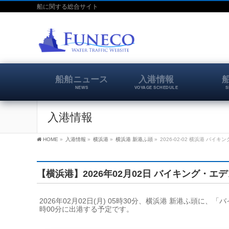
船に関する総合サイト
船舶ニュース
入港情報
NEWS
VOYAGE SCHEDULE
S
入港情報
HOME
»
入港情報
»
横浜港
»
横浜港 新港ふ頭
»
2026-02-02 横浜港 バイキ
【横浜港】2026年02月02日 バイキング・エデ
2026年02月02日(月) 05時30分、横浜港 新港ふ頭に、
時00分に出港する予定です。