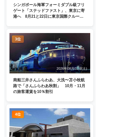
シンガポール海軍フォーミダブル級フリ
ゲート「ステッドファスト」、東京に寄
港へ 8月21と22日に東京国際クルーズ
ターミナルで一般公開
3位
2026年08月01日(土)
商船三井さんふらわあ、大洗〜苫小牧航
路で「さんふらわあ秋割」 10月・11月
の旅客運賃を10％割引
4位