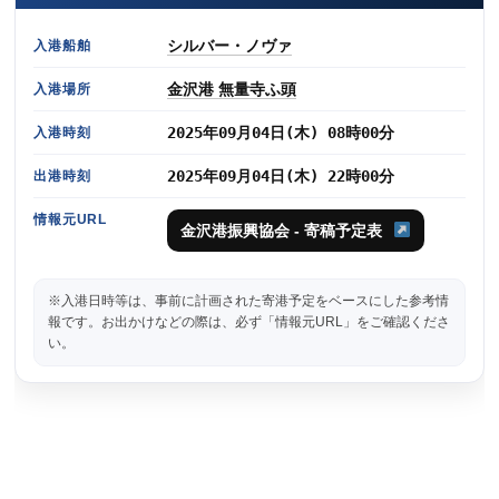
シルバー・ノヴァ
入港船舶
金沢港 無量寺ふ頭
入港場所
2025年09月04日(木) 08時00分
入港時刻
2025年09月04日(木) 22時00分
出港時刻
情報元URL
金沢港振興協会 - 寄稿予定表
※入港日時等は、事前に計画された寄港予定をベースにした参考情
報です。お出かけなどの際は、必ず「情報元URL」をご確認くださ
い。