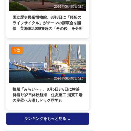
2026年08月07日(金)
国立歴史民俗博物館、8月8日に「艦船の
ライフサイクル」がテーマの講演会を開
催 英海軍3,000隻超の「その後」を分析
5位
2026年08月07日(金)
帆船「みらいへ」、9月5日と6日に横浜
発着1泊2日体験航海 住友重工 浦賀工場
の岸壁へ入港しドック見学も
ランキングをもっと見る →