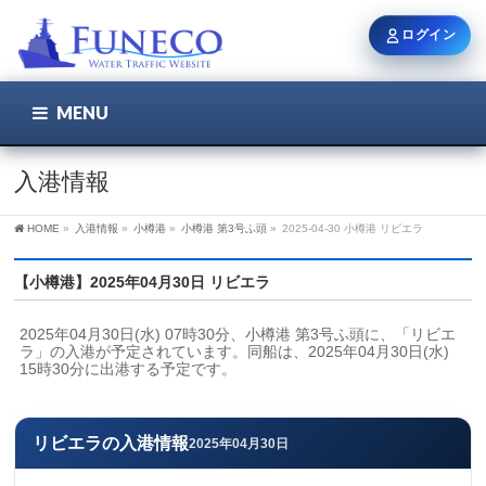
ログイン
MENU
こちら
ユーザー名 / メール
入港情報
HOME
»
入港情報
»
小樽港
»
小樽港 第3号ふ頭
»
2025-04-30 小樽港 リビエラ
パスワード
【小樽港】2025年04月30日 リビエラ
2025年04月30日(水) 07時30分、小樽港 第3号ふ頭に、「リビエ
ログイン状態を保持
ラ」の入港が予定されています。同船は、2025年04月30日(水) 
15時30分に出港する予定です。
新規登録
パスワードを忘れた方
リビエラの入港情報
2025年04月30日