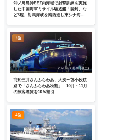
沖ノ鳥島沖EEZ内海域で射撃訓練を実施
した中国海軍ミサイル駆逐艦「開封」な
ど3艦、対馬海峡を南西進し東シナ海
へ 日本列島を周回
3位
2026年08月01日(土)
商船三井さんふらわあ、大洗〜苫小牧航
路で「さんふらわあ秋割」 10月・11月
の旅客運賃を10％割引
4位