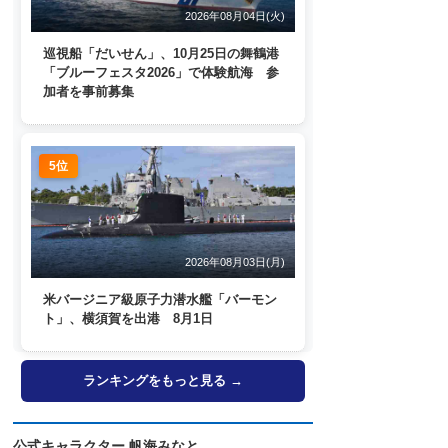
2026年08月04日(火)
巡視船「だいせん」、10月25日の舞鶴港
「ブルーフェスタ2026」で体験航海 参
加者を事前募集
5位
2026年08月03日(月)
米バージニア級原子力潜水艦「バーモン
ト」、横須賀を出港 8月1日
ランキングをもっと見る →
公式キャラクター 帆海みなと