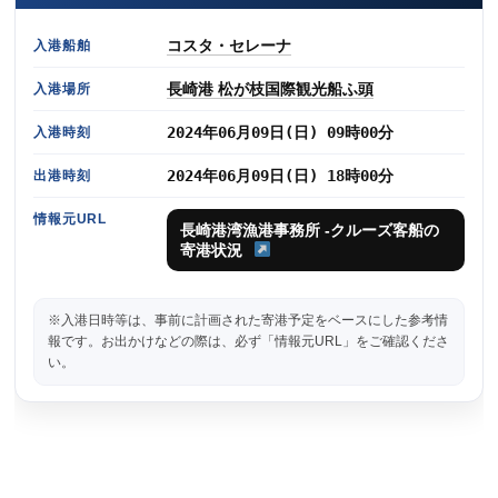
コスタ・セレーナ
入港船舶
長崎港 松が枝国際観光船ふ頭
入港場所
2024年06月09日(日) 09時00分
入港時刻
2024年06月09日(日) 18時00分
出港時刻
情報元URL
長崎港湾漁港事務所 -クルーズ客船の
寄港状況
※入港日時等は、事前に計画された寄港予定をベースにした参考情
報です。お出かけなどの際は、必ず「情報元URL」をご確認くださ
い。