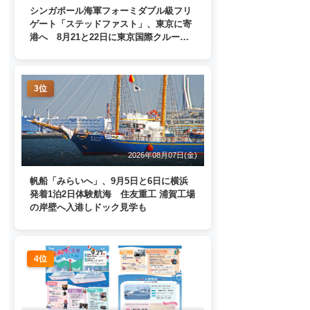
シンガポール海軍フォーミダブル級フリ
ゲート「ステッドファスト」、東京に寄
港へ 8月21と22日に東京国際クルーズ
ターミナルで一般公開
3位
2026年08月07日(金)
帆船「みらいへ」、9月5日と6日に横浜
発着1泊2日体験航海 住友重工 浦賀工場
の岸壁へ入港しドック見学も
4位