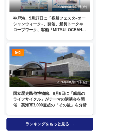
2026年08月07日(金)
神戸港、9月27日に「客船フェスタ~オー
シャンウィーク~」開催、船長トークや
ロープワーク、客船「MITSUI OCEAN
FUJI」歓送も
5位
2026年08月07日(金)
国立歴史民俗博物館、8月8日に「艦船の
ライフサイクル」がテーマの講演会を開
催 英海軍3,000隻超の「その後」を分析
ランキングをもっと見る →