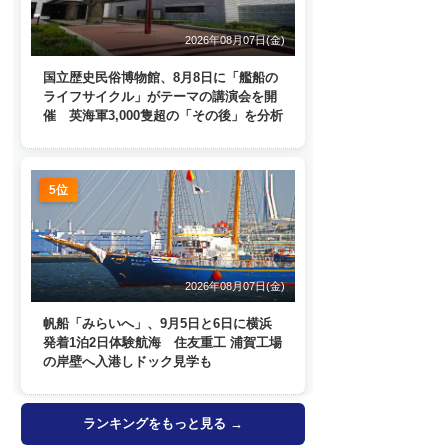
2026年08月07日(金)
国立歴史民俗博物館、8月8日に「艦船の
ライフサイクル」がテーマの講演会を開
催 英海軍3,000隻超の「その後」を分析
5位
2026年08月07日(金)
帆船「みらいへ」、9月5日と6日に横浜
発着1泊2日体験航海 住友重工 浦賀工場
の岸壁へ入港しドック見学も
ランキングをもっと見る →