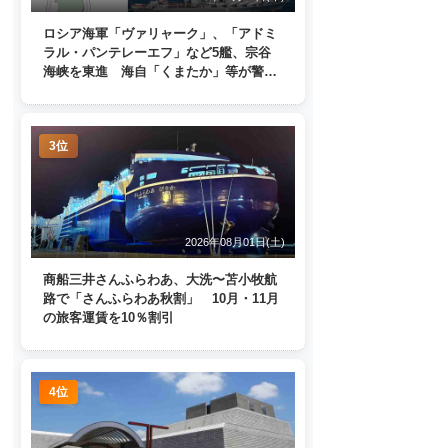
ロシア海軍「ヴァリャーク」、「アドミ
ラル・パンテレーエフ」など5艦、宗谷
海峡を東進 海自「くまたか」等が警戒
監視
3位
2026年08月01日(土)
商船三井さんふらわあ、大洗〜苫小牧航
路で「さんふらわあ秋割」 10月・11月
の旅客運賃を10％割引
4位