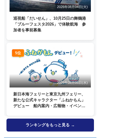
2026年08月04日(火)
巡視船「だいせん」、10月25日の舞鶴港
「ブルーフェスタ2026」で体験航海 参
加者を事前募集
5位
2026年08月05日(水)
新日本海フェリーと東京九州フェリー、
新たな公式キャラクター「ふねかもん」
デビュー 船内案内・広報物・イベン
ト・SNSなどで登場へ
ランキングをもっと見る →