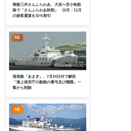
商船三井さんふらわあ、大洗〜苫小牧航
路で「さんふらわあ秋割」 10月・11月
の旅客運賃を10％割引
3位
2026年08月04日(火)
巡視船「あまぎ」、7月24日付で解役
「海上保安庁の船舶の番号及び標識」一
覧から削除
4位