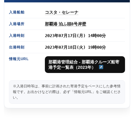
コスタ・セレーナ
入港船舶
那覇港 泊ふ頭8号岸壁
入港場所
2023年07月17日(月) 14時00分
入港時刻
2023年07月18日(火) 19時00分
出港時刻
情報元URL
那覇港管理組合 - 那覇港クルーズ船寄
港予定一覧表（2023年）
※入港日時等は、事前に計画された寄港予定をベースにした参考情
報です。お出かけなどの際は、必ず「情報元URL」をご確認くださ
い。