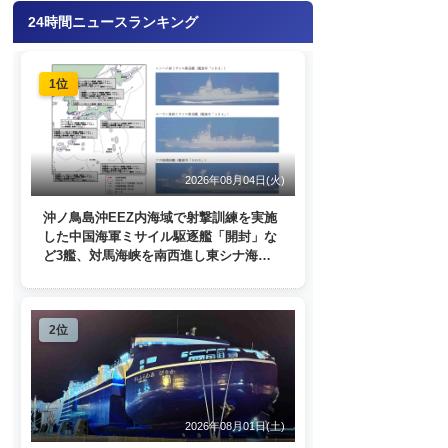
24時間ニュースランキング
1位
2026年08月04日(火)
沖ノ鳥島沖EEZ内海域で射撃訓練を実施
した中国海軍ミサイル駆逐艦「開封」な
ど3艦、対馬海峡を南西進し東シナ海
へ 日本列島を周回
2位
2026年08月01日(土)