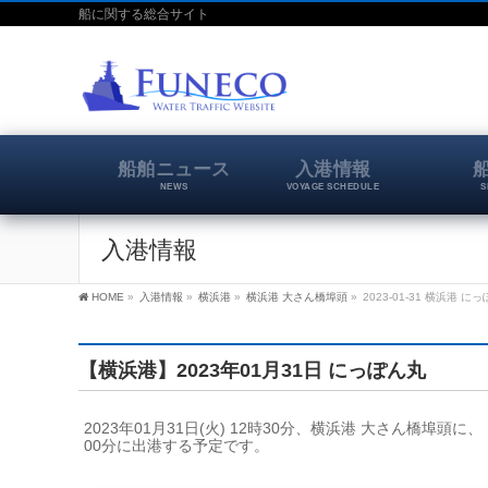
船に関する総合サイト
船舶ニュース
入港情報
NEWS
VOYAGE SCHEDULE
S
入港情報
HOME
»
入港情報
»
横浜港
»
横浜港 大さん橋埠頭
»
2023-01-31 横浜港 に
【横浜港】2023年01月31日 にっぽん丸
2023年01月31日(火) 12時30分、横浜港 大さん橋埠頭
00分に出港する予定です。