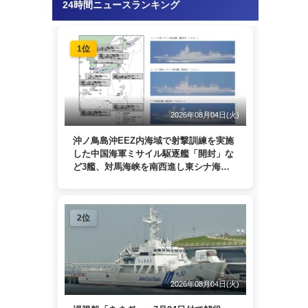
24時間ニュースランキング
1位
2026年08月04日(火)
沖ノ鳥島沖EEZ内海域で射撃訓練を実施
した中国海軍ミサイル駆逐艦「開封」な
ど3艦、対馬海峡を南西進し東シナ海
へ 日本列島を周回
2位
2026年08月04日(火)