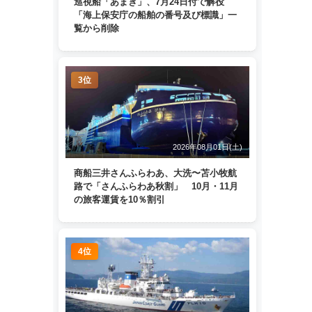
巡視船「あまぎ」、7月24日付で解役
「海上保安庁の船舶の番号及び標識」一
覧から削除
3位
2026年08月01日(土)
商船三井さんふらわあ、大洗〜苫小牧航
路で「さんふらわあ秋割」 10月・11月
の旅客運賃を10％割引
4位