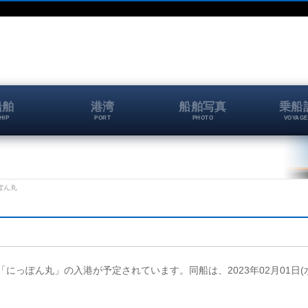
船舶
港湾
船舶写真
乗船
HIP
PORT
PHOTO
VOYAGE
っぽん丸
に、「にっぽん丸」の入港が予定されています。同船は、2023年02月01日(水