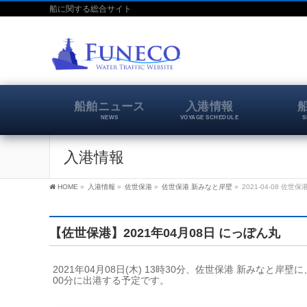
船に関する総合サイト
船舶ニュース
入港情報
NEWS
VOYAGE SCHEDULE
S
入港情報
HOME
»
入港情報
»
佐世保港
»
佐世保港 新みなと岸壁
»
2021-04-08 佐世
【佐世保港】2021年04月08日 にっぽん丸
2021年04月08日(木) 13時30分、佐世保港 新みなと岸
00分に出港する予定です。