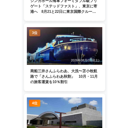
シンガポール海軍フォーミダブル級フリ
ゲート「ステッドファスト」、東京に寄
港へ 8月21と22日に東京国際クルーズ
ターミナルで一般公開
3位
2026年08月01日(土)
商船三井さんふらわあ、大洗〜苫小牧航
路で「さんふらわあ秋割」 10月・11月
の旅客運賃を10％割引
4位