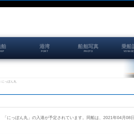
船舶
港湾
船舶写真
乗船
HIP
PORT
PHOTO
VOYAGE
保港 にっぽん丸
壁に、「にっぽん丸」の入港が予定されています。同船は、2021年04月08日(