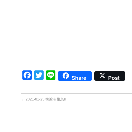
Facebook
Twitter
Line
Share
Post
←
2021-01-25 横浜港 飛鳥II