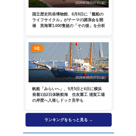
2026年08月07日(金)
国立歴史民俗博物館、8月8日に「艦船の
ライフサイクル」がテーマの講演会を開
催 英海軍3,000隻超の「その後」を分析
5位
2026年08月07日(金)
帆船「みらいへ」、9月5日と6日に横浜
発着1泊2日体験航海 住友重工 浦賀工場
の岸壁へ入港しドック見学も
ランキングをもっと見る →