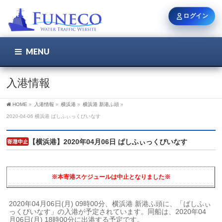
ログイン
MENU
こちら
ユーザー名 / メール
入港情報
HOME
»
入港情報
»
横浜港
»
横浜港 新港ふ頭
»
パスワード
2020-04-06 横浜港 ぱしふぃっくびいなす
【横浜港】2020年04月06日 ぱしふぃっくびいなす
ログイン状態を保持
※本寄港スケジュールは中止となりました※
新規登録
パスワードを忘れた方
2020年04月06日(月) 09時00分、横浜港 新港ふ頭に、「ぱしふぃ
っくびいなす」の入港が予定されています。同船は、2020年04
月06日(月) 18時00分に出港する予定です。