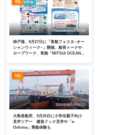
4位
2026年08月07日(金)
神戸港、9月27日に「客船フェスタ~オー
シャンウィーク~」開催、船長トークや
ロープワーク、客船「MITSUI OCEAN
FUJI」歓送も
5位
2026年08月08日(土)
大島造船所、9月26日に小学生親子向け
見学ツアー 建造ドック見学や「e-
Oshima」乗船体験も