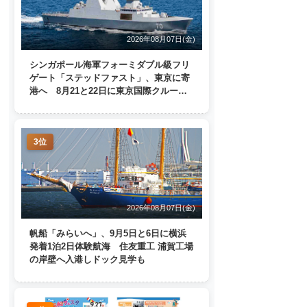
2026年08月07日(金)
シンガポール海軍フォーミダブル級フリ
ゲート「ステッドファスト」、東京に寄
港へ 8月21と22日に東京国際クルーズ
ターミナルで一般公開
3位
2026年08月07日(金)
帆船「みらいへ」、9月5日と6日に横浜
発着1泊2日体験航海 住友重工 浦賀工場
の岸壁へ入港しドック見学も