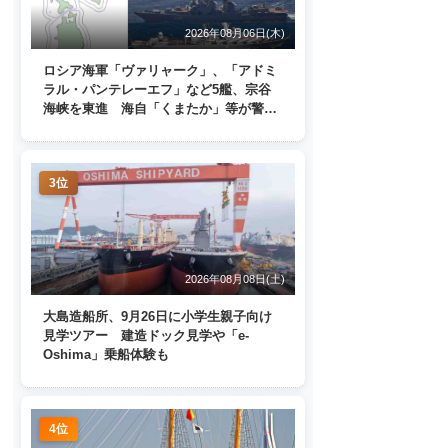
2026年08月06日(木)
ロシア海軍「ヴァリャーク」、「アドミ
ラル・パンテレーエフ」など5艦、宗谷
海峡を東進 海自「くまたか」等が警戒
監視
3位
2026年08月08日(土)
大島造船所、9月26日に小学生親子向け
見学ツアー 建造ドック見学や「e-
Oshima」乗船体験も
4位