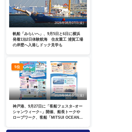
2026年08月07日(金)
帆船「みらいへ」、9月5日と6日に横浜
発着1泊2日体験航海 住友重工 浦賀工場
の岸壁へ入港しドック見学も
5位
2026年08月07日(金)
神戸港、9月27日に「客船フェスタ~オー
シャンウィーク~」開催、船長トークや
ロープワーク、客船「MITSUI OCEAN
FUJI」歓送も