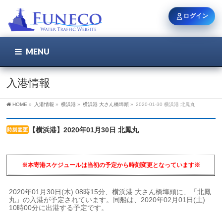
ログイン
MENU
こちら
ユーザー名 / メール
入港情報
HOME
»
入港情報
»
横浜港
»
横浜港 大さん橋埠頭
»
2020-01-30 横浜港 北鳳丸
パスワード
【横浜港】2020年01月30日 北鳳丸
ログイン状態を保持
※本寄港スケジュールは当初の予定から時刻変更となっています※
2020年01月30日(木) 08時15分、横浜港 大さん橋埠頭に、「北鳳
丸」の入港が予定されています。同船は、2020年02月01日(土) 
新規登録
パスワードを忘れた方
10時00分に出港する予定です。