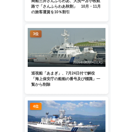
商船三井さんふらわあ、大洗〜苫小牧航
路で「さんふらわあ秋割」 10月・11月
の旅客運賃を10％割引
3位
2026年08月04日(火)
巡視船「あまぎ」、7月24日付で解役
「海上保安庁の船舶の番号及び標識」一
覧から削除
4位