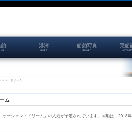
船舶
港湾
船舶写真
乗船
HIP
PORT
PHOTO
VOYAGE
オーシャン・ドリーム
リーム
頭に、「オーシャン・ドリーム」の入港が予定されています。同船は、2018年0