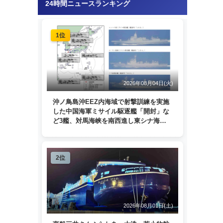
24時間ニュースランキング
1位
2026年08月04日(火)
沖ノ鳥島沖EEZ内海域で射撃訓練を実施
した中国海軍ミサイル駆逐艦「開封」な
ど3艦、対馬海峡を南西進し東シナ海
へ 日本列島を周回
2位
2026年08月01日(土)