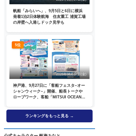
帆船「みらいへ」、9月5日と6日に横浜
発着1泊2日体験航海 住友重工 浦賀工場
の岸壁へ入港しドック見学も
5位
2026年08月07日(金)
神戸港、9月27日に「客船フェスタ~オー
シャンウィーク~」開催、船長トークや
ロープワーク、客船「MITSUI OCEAN
FUJI」歓送も
ランキングをもっと見る →
公式キャラクター 帆海みなと