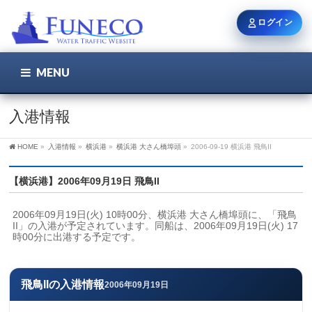
ログイン
MENU
こちら
ユーザー名 / メール
入港情報
HOME
»
入港情報
»
横浜港
»
横浜港 大さん橋埠頭
»
2006-09-19 横浜港 飛鳥II
パスワード
【横浜港】2006年09月19日 飛鳥II
2006年09月19日(火) 10時00分、横浜港 大さん橋埠頭に、「飛鳥
ログイン状態を保持
II」の入港が予定されています。同船は、2006年09月19日(火) 17
時00分に出港する予定です。
新規登録
パスワードを忘れた方
飛鳥IIの入港情報
2006年09月19日