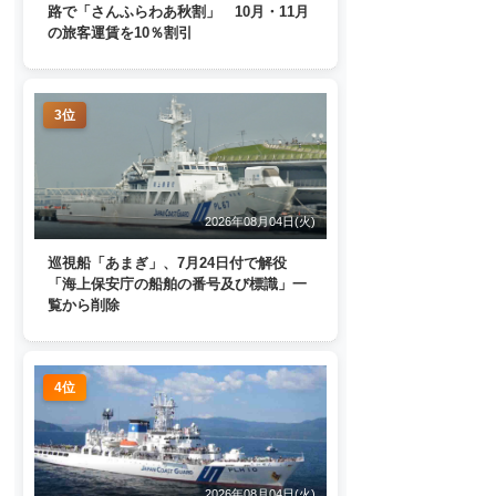
路で「さんふらわあ秋割」 10月・11月
の旅客運賃を10％割引
3位
2026年08月04日(火)
巡視船「あまぎ」、7月24日付で解役
「海上保安庁の船舶の番号及び標識」一
覧から削除
4位
2026年08月04日(火)