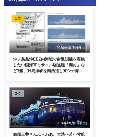
1位
2026年08月04日(火)
沖ノ鳥島沖EEZ内海域で射撃訓練を実施
した中国海軍ミサイル駆逐艦「開封」な
ど3艦、対馬海峡を南西進し東シナ海
へ 日本列島を周回
2位
2026年08月01日(土)
商船三井さんふらわあ、大洗〜苫小牧航