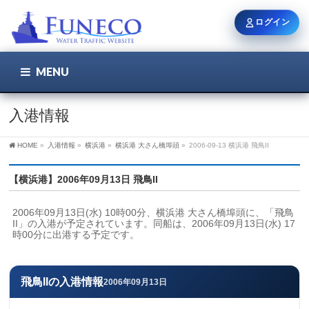
ログイン
MENU
こちら
ユーザー名 / メール
入港情報
HOME
»
入港情報
»
横浜港
»
横浜港 大さん橋埠頭
»
2006-09-13 横浜港 飛鳥II
パスワード
【横浜港】2006年09月13日 飛鳥II
2006年09月13日(水) 10時00分、横浜港 大さん橋埠頭に、「飛鳥
ログイン状態を保持
II」の入港が予定されています。同船は、2006年09月13日(水) 17
時00分に出港する予定です。
新規登録
パスワードを忘れた方
飛鳥IIの入港情報
2006年09月13日